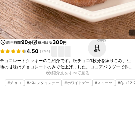
26.2K
90
300
調理時間
費用目安
分
円
4.50
保存
(
254
)
チョコレートクッキーのご紹介です。板チョコ1枚分を練りこみ、生
地の甘味はチョコレートのみで仕上げました。ココアパウダーで作っ
紹介文をすべて見る
た生地よりも、ミルクチョコレートの味わいを楽しめますよ。ぜひ
作ってみてくださいね。
#
チョコ
#
バレンタインデー
#
ホワイトデー
#
スイーツ
#
冬（12–