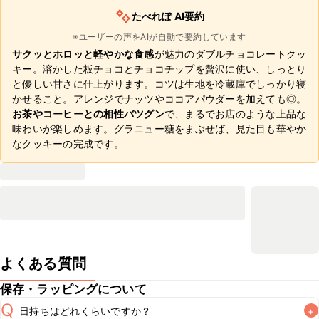
たべれぽ AI要約
※ユーザーの声をAIが自動で要約しています
サクッとホロッと軽やかな食感
が魅力のダブルチョコレートクッ
キー。溶かした板チョコとチョコチップを贅沢に使い、しっとり
と優しい甘さに仕上がります。コツは生地を冷蔵庫でしっかり寝
かせること。アレンジでナッツやココアパウダーを加えても◎。
お茶やコーヒーとの相性バツグン
で、まるでお店のような上品な
味わいが楽しめます。グラニュー糖をまぶせば、見た目も華やか
なクッキーの完成です。
よくある質問
保存・ラッピングについて
Q
日持ちはどれくらいですか？
+