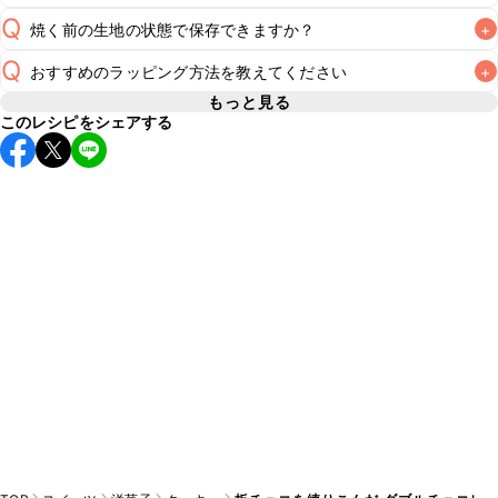
Q
焼く前の生地の状態で保存できますか？
+
常温保存で2~3日が目安です。なるべくお早めにお召し上が
A
Q
おすすめのラッピング方法を教えてください
+
焼く前の生地（成形後）の保存期間は冷蔵で当日中が目安で
す。それ以上保存したい場合は冷凍で保存し、1週間を目安に
もっと見る
A
このレシピをシェアする
A
焼き上げることをおすすめいたします。冷凍保存した場合は
こちら
冷蔵庫で解凍し、生地が扱いやすくなってからカットしてく