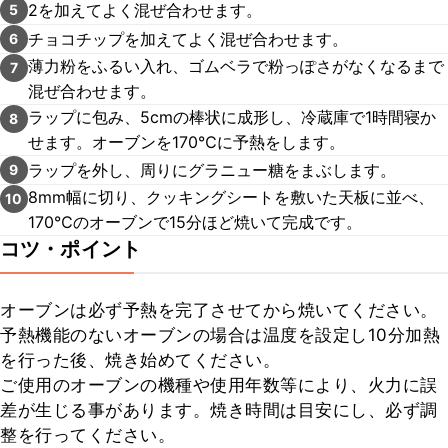
2を加えてよく混ぜ合わせます。
5
チョコチップを加えてよく混ぜ合わせます。
6
薄力粉をふるい入れ、ゴムベラで粉っぽさがなくなるまで
7
混ぜ合わせます。
ラップに包み、5cmの棒状に成形し、冷蔵庫で1時間寝か
8
せます。オーブンを170℃に予熱をします。
ラップを外し、周りにグラニュー糖をまぶします。
9
8mm幅に切り、クッキングシートを敷いた天板に並べ、
10
170℃のオーブンで15分ほど焼いて完成です。
コツ・ポイント
オーブンは必ず予熱を完了させてから焼いてください。

予熱機能のないオーブンの場合は温度を設定し10分加熱
を行った後、焼き始めてください。

ご使用のオーブンの機種や使用年数等により、火力に誤
差が生じる事があります。焼き時間は目安にし、必ず調
整を行ってください。
