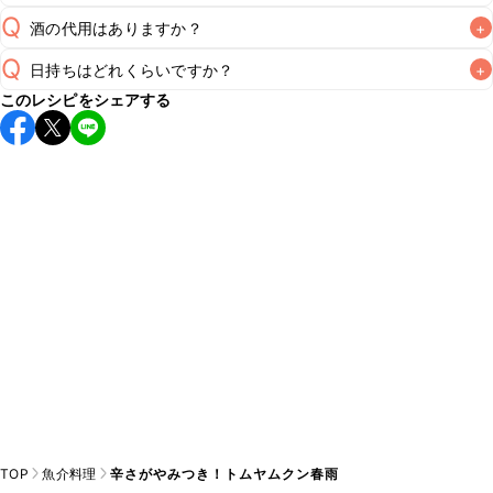
Q
酒の代用はありますか？
+
A
Q
日持ちはどれくらいですか？
+
A
このレシピをシェアする
こちらのレシピは出来たてをお召し上がりいただくことをお
すすめします。

A
※日持ちは目安です。
こちら
の注意事項をご確認の上、正し
TOP
魚介料理
辛さがやみつき！トムヤムクン春雨