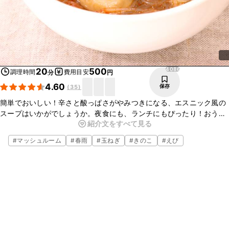
4086
20
500
調理時間
費用目安
分
円
4.60
保存
(
35
)
簡単でおいしい！辛さと酸っぱさがやみつきになる、エスニック風の
スープはいかがでしょうか。夜食にも、ランチにもぴったり！おうち
紹介文をすべて見る
で簡単にタイ料理が食べられます。春雨を戻す手間も無く作れるの
で、ぜひ作ってみてくださいね。
#
マッシュルーム
#
春雨
#
玉ねぎ
#
きのこ
#
えび