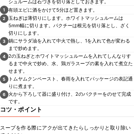
シュルームは石づきを切り落としておきます。
有頭エビに酒をかけて5分ほど置きます。
1
玉ねぎは薄切りにします。ホワイトマッシュルームは
2
5mm幅に切ります。パクチーは根元を切り落とし、ざく
切りにします。
鍋にサラダ油を入れて中火で熱し、1を入れて色が変わる
3
まで炒めます。
2の玉ねぎとホワイトマッシュルームを入れてしんなりす
4
るまで中火で炒め、水、鶏ガラスープの素を入れて煮立た
せます。
トムヤムクンペースト、春雨を入れてパッケージの表記通
5
りに煮ます。
火から下ろして器に盛り付け、2のパクチーをのせて完成
6
です。
コツ・ポイント
スープを作る際にアクが出てきたらしっかりと取り除い