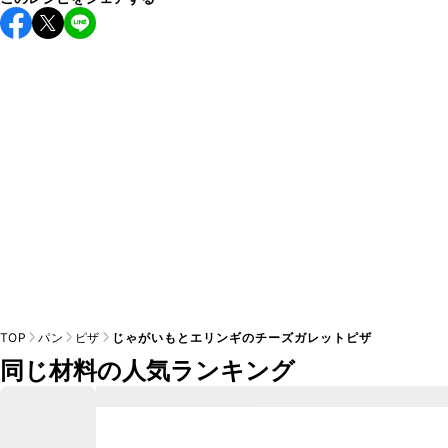
保存期間は冷蔵で当日中が目安です。なるべくお早めにお召
し上がりください。

A
※日持ちは目安です。
こちら
の注意事項をご確認の上、正し
TOP
パン
ピザ
じゃがいもとエリンギのチーズガレットピザ
同じ材料の人気ランキング