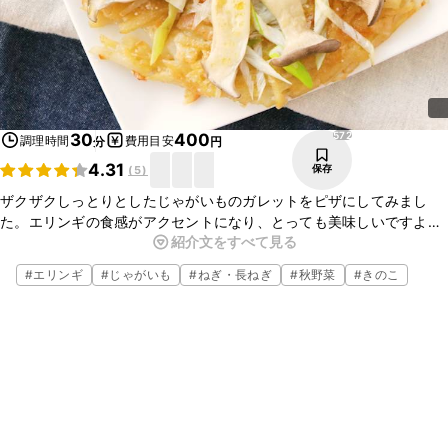
572
30
400
調理時間
費用目安
分
円
4.31
保存
(
5
)
ザクザクしっとりとしたじゃがいものガレットをピザにしてみまし
た。エリンギの食感がアクセントになり、とっても美味しいですよ。
紹介文をすべて見る
タバスコをかけて召し上がっていただくのもおすすめです。材料も簡
単に揃えられますので是非、お試しくださいね。
#
エリンギ
#
じゃがいも
#
ねぎ・長ねぎ
#
秋野菜
#
きのこ