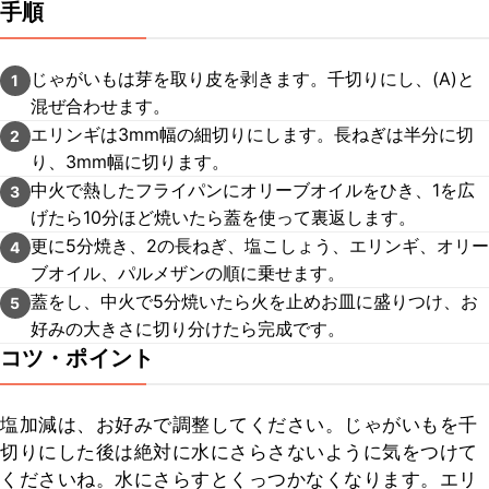
手順
じゃがいもは芽を取り皮を剥きます。千切りにし、(A)と
1
混ぜ合わせます。
エリンギは3mm幅の細切りにします。長ねぎは半分に切
2
り、3mm幅に切ります。
中火で熱したフライパンにオリーブオイルをひき、1を広
3
げたら10分ほど焼いたら蓋を使って裏返します。
更に5分焼き、2の長ねぎ、塩こしょう、エリンギ、オリー
4
ブオイル、パルメザンの順に乗せます。
蓋をし、中火で5分焼いたら火を止めお皿に盛りつけ、お
5
好みの大きさに切り分けたら完成です。
コツ・ポイント
塩加減は、お好みで調整してください。じゃがいもを千
切りにした後は絶対に水にさらさないように気をつけて
くださいね。水にさらすとくっつかなくなります。エリ