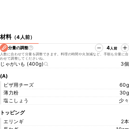
材料
（
4人前
）
4
分量の調整
人前
人数に合わせて分量を調整できます。料理の時間や火加減など、手順も分量に合
わせて調整してくださいね。
じゃがいも (400g)
3個
(A)
ピザ用チーズ
60g
薄力粉
30g
塩こしょう
少々
トッピング
エリンギ
2本