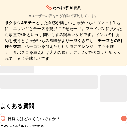
たべれぽ AI要約
※ユーザーの声をAIが自動で要約しています
サクサク&モチっと
した食感が楽しいじゃがいものガレット生地
に、エリンギとチーズを贅沢にのせた一品。フライパンに入れた
ら放置でOKという手間いらずの簡単レシピです。インカの目覚
めを使うとじゃがいもの風味がより一層引き立ち、
チーズとの相
性も抜群
。ベーコンを加えたりピザ風にアレンジしても美味し
く、タバスコを添えれば大人の味わいに。2人でペロリと食べら
れてしまう美味しさです。
よくある質問
Q
日持ちはどれくらいですか？
+
このレシピをシェアする