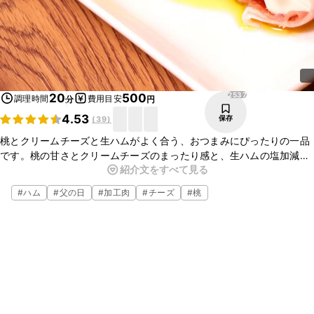
2537
20
500
調理時間
費用目安
分
円
4.53
保存
(
39
)
桃とクリームチーズと生ハムがよく合う、おつまみにぴったりの一品
です。桃の甘さとクリームチーズのまったり感と、生ハムの塩加減が
紹介文をすべて見る
口の中で合わさって、かなり上品な味になっています。とても簡単に
出来ますので、ぜひお試しくださいね。
#
ハム
#
父の日
#
加工肉
#
チーズ
#
桃