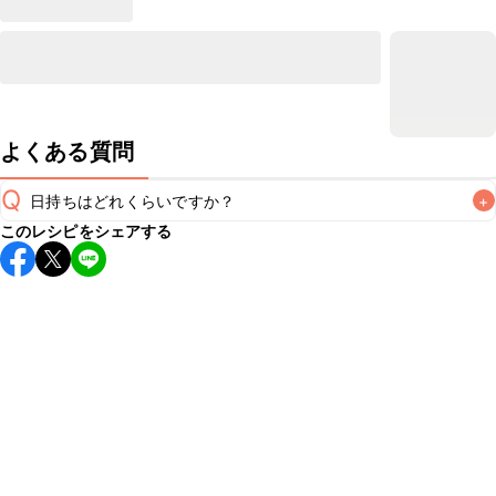
よくある質問
Q
日持ちはどれくらいですか？
+
このレシピをシェアする
保存期間は冷蔵で当日中が目安です。なるべくお早めにお召
し上がりください。

A
※日持ちは目安です。
こちら
の注意事項をご確認の上、正し