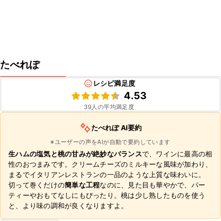
たべれぽ
レシピ満足度
4.53
39
人の平均満足度
たべれぽ AI要約
※ユーザーの声をAIが自動で要約しています
生ハムの塩気と桃の甘みが絶妙なバランス
で、ワインに最高の相
性のおつまみです。クリームチーズのミルキーな風味が加わり、
まるでイタリアンレストランの一品のような上質な味わいに。
切って巻くだけの
簡単な工程
なのに、見た目も華やかで、パー
ティーやおもてなしにもぴったり。桃は少し熟したものを使う
と、より味の調和が良くなりますよ。