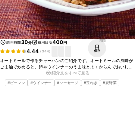
8116
30
400
調理時間
費用目安
分
円
4.44
保存
(
344
)
オートミールで作るチャーハンのご紹介です。オートミールの風味が
ごま油で炒めると、卵やウインナーのうま味とよくからんでおいしい
紹介文をすべて見る
ですよ。パラパラとして、ごはんで作るチャーハンとは少し違う食感
と風味ででクセになるお味です。ぜひお試しくださいね。
#
ピーマン
#
ウインナー
#
ソーセージ
#
玉ねぎ
#
夏野菜