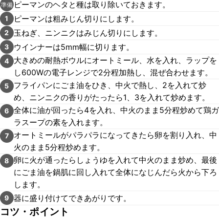
ピーマンのヘタと種は取り除いておきます。
準備
ピーマンは粗みじん切りにします。
1
玉ねぎ、ニンニクはみじん切りにします。
2
ウインナーは5mm幅に切ります。
3
大きめの耐熱ボウルにオートミール、水を入れ、ラップを
4
し600Wの電子レンジで2分程加熱し、混ぜ合わせます。
フライパンにごま油をひき、中火で熱し、2を入れて炒
5
め、ニンニクの香りがたったら1、3を入れて炒めます。
全体に油が回ったら4を入れ、中火のまま5分程炒めて鶏ガ
6
ラスープの素を入れます。
オートミールがパラパラになってきたら卵を割り入れ、中
7
火のまま5分程炒めます。
卵に火が通ったらしょうゆを入れて中火のまま炒め、最後
8
にごま油を鍋肌に回し入れて全体になじんだら火から下ろ
します。
器に盛り付けてできあがりです。
9
コツ・ポイント