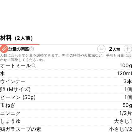
材料
（
2人前
）
2
分量の調整
人前
人数に合わせて分量を調整できます。料理の時間や火加減など、手順も分量に合
わせて調整してくださいね。
オートミール
100g
水
120ml
ウインナー
3本
卵 (Mサイズ)
1個
ピーマン (50g)
1個
玉ねぎ
50g
ニンニク
1/2片
しょうゆ
大さじ1
鶏ガラスープの素
小さじ1/2