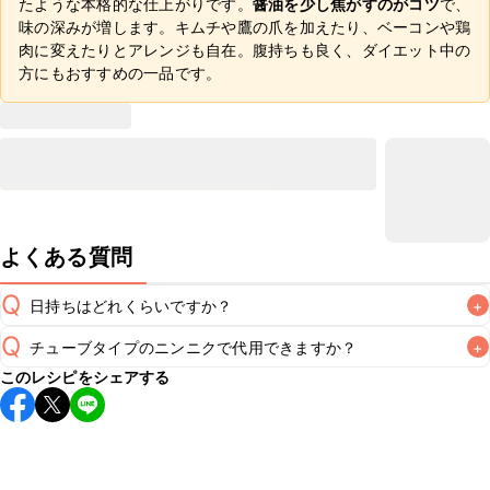
たような本格的な仕上がりです。
醤油を少し焦がすのがコツ
で、
味の深みが増します。キムチや鷹の爪を加えたり、ベーコンや鶏
肉に変えたりとアレンジも自在。腹持ちも良く、ダイエット中の
方にもおすすめの一品です。
よくある質問
Q
日持ちはどれくらいですか？
+
Q
チューブタイプのニンニクで代用できますか？
+
保存期間は冷蔵で当日中が目安です。なるべくお早めにお召
このレシピをシェアする
し上がりください。

A
チューブタイプのニンニクを使用してもお作りいただけま
A
す。小さじ1/2を目安に加え、お好みの風味になるようご調節
※日持ちは目安です。
こちら
の注意事項をご確認の上、正し