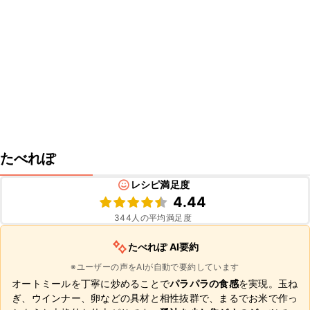
たべれぽ
レシピ満足度
4.44
344
人の平均満足度
たべれぽ AI要約
※ユーザーの声をAIが自動で要約しています
オートミールを丁寧に炒めることで
パラパラの食感
を実現。玉ね
ぎ、ウインナー、卵などの具材と相性抜群で、まるでお米で作っ