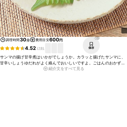
805
30
600
調理時間
費用目安
分
円
4.52
保存
(
19
)
サンマの揚げ甘辛煮はいかがでしょうか。カラッと揚げたサンマに、
甘辛いしょうゆだれがよく絡んでおいしいですよ。ごはんのおかずや
紹介文をすべて見る
お酒のおつまみに便利な一品です。ぜひお試しくださいね。