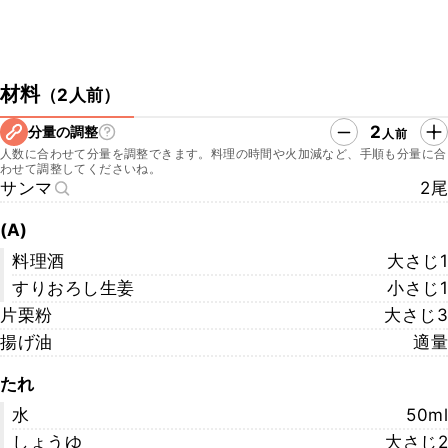
材料
（
2人前
）
2
分量の調整
人前
人数に合わせて分量を調整できます。料理の時間や火加減など、手順も分量に合
わせて調整してくださいね。
サンマ
2尾
(A)
料理酒
大さじ1
すりおろし生姜
小さじ1
片栗粉
大さじ3
揚げ油
適量
たれ
水
50ml
しょうゆ
大さじ2