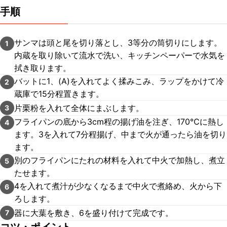
手順
サンマは頭と尾を切り落とし、3等分の筒切りにします。
1
内蔵を取り除いて流水で洗い、キッチンペーパーで水気を
拭き取ります。
バットに1、(A)を入れてよく揉みこみ、ラップをかけて冷
2
蔵庫で15分程置きます。
片栗粉を入れて全体にまぶします。
3
フライパンの底から3cm程の揚げ油を注ぎ、170℃に熱し
4
ます。3を入れて7分程揚げ、中まで火が通ったら油を切り
ます。
別のフライパンにたれの材料を入れて中火で加熱し、煮立
5
たせます。
4を入れて煮汁が少なくなるまで中火で煮絡め、火から下
6
ろします。
器に大葉を敷き、6を盛り付けて完成です。
7