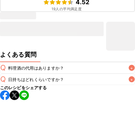
4.52
19
人の平均満足度
よくある質問
Q
料理酒の代用はありますか？
+
Q
日持ちはどれくらいですか？
+
A
このレシピをシェアする
保存期間は冷蔵で翌日中が目安です。なるべくお早めにお召
し上がりください。

A
※日持ちは目安です。
こちら
の注意事項をご確認の上、正し