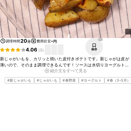
717
20
-
調理時間
費用目安
分
円
4.06
保存
(
5
)
新じゃがいもを、カリッと焼いた皮付きポテトです。新じゃがは皮が
薄いので、そのまま調理できるんです！ソースは水切りヨーグルトを
紹介文をすべて見る
使い、なんちゃってサワークリームに。更にスイートチリソースで甘
辛く仕上げました。お店で出てきそうな一品の出来上がりです。
#
新じゃがいも
#
じゃがいも
#
春野菜
#
ヨーグルト
#
春（3–5月）