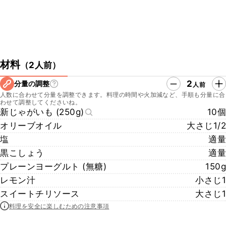
材料
（
2人前
）
2
分量の調整
人前
人数に合わせて分量を調整できます。料理の時間や火加減など、手順も分量に合
わせて調整してくださいね。
新じゃがいも (250g)
10個
オリーブオイル
大さじ1/2
塩
適量
黒こしょう
適量
プレーンヨーグルト (無糖)
150g
レモン汁
小さじ1
スイートチリソース
大さじ1
料理を安全に楽しむための注意事項