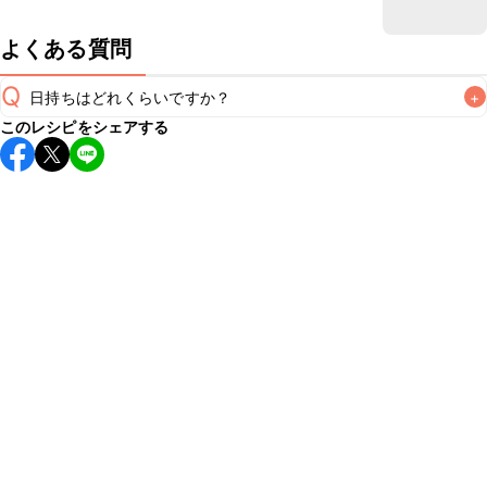
よくある質問
Q
日持ちはどれくらいですか？
+
このレシピをシェアする
保存期間は冷蔵で当日中が目安です。なるべくお早めにお召
し上がりください。

A
※日持ちは目安です。
こちら
の注意事項をご確認の上、正し