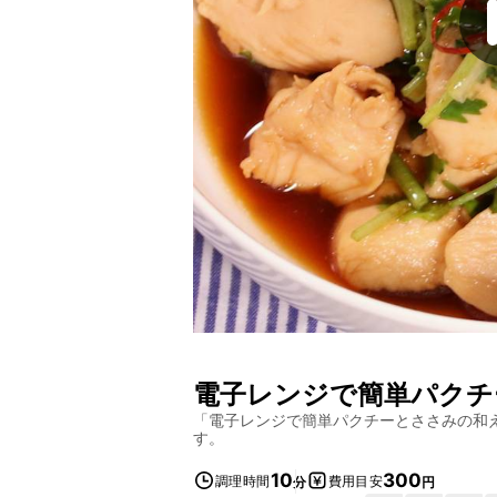
電子レンジで簡単パクチ
「
電子レンジで簡単パクチーとささみの和
す。
10
300
調理時間
費用目安
分
円