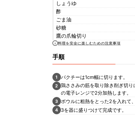
しょうゆ
酢
ごま油
砂糖
鷹の爪輪切り
料理を安全に楽しむための注意事項
手順
パクチーは1cm幅に切ります。
1
鶏ささみの筋を取り除き削ぎ切り
2
の電子レンジで2分加熱します。
ボウルに粗熱をとった2を入れて、
3
3を器に盛りつけて完成です。
4