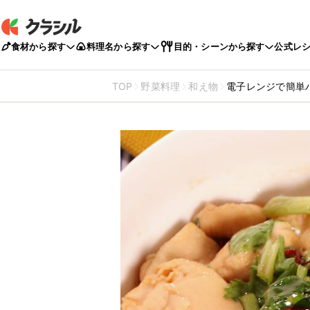
食材から探す
料理名から探す
目的・シーンから探す
公式レ
TOP
野菜料理
和え物
電子レンジで簡単