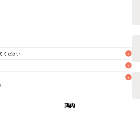
てください
+
+
+
リ
なるべくお早めにお召し上がりください。

鶏肉