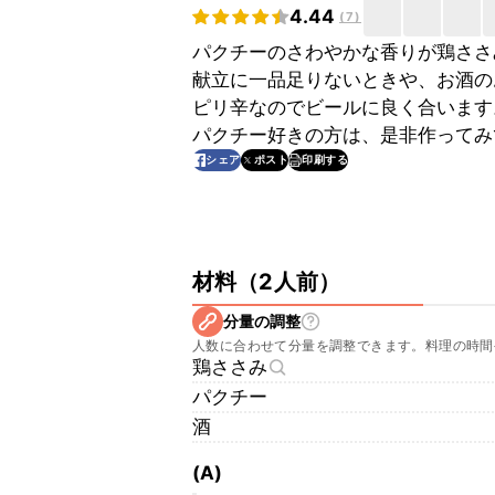
4.44
(
7
)
パクチーのさわやかな香りが鶏ささ
献立に一品足りないときや、お酒の
ピリ辛なのでビールに良く合います
パクチー好きの方は、是非作ってみ
印刷する
シェア
ポスト
材料
（
2人前
）
分量の調整
人数に合わせて分量を調整できます。料理の時間
鶏ささみ
パクチー
酒
(A)