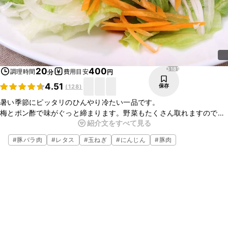
3181
20
400
調理時間
費用目安
分
円
4.51
保存
(
128
)
暑い季節にピッタリのひんやり冷たい一品です。
梅とポン酢で味がぐっと締まります。野菜もたくさん取れますのでと
紹介文をすべて見る
ても良いですよ。
大葉と梅肉はお好みで調整していただくと良いですね。
#
豚バラ肉
#
レタス
#
玉ねぎ
#
にんじん
#
豚肉
とても簡単で美味しい一品ですのでぜひ試してみて下さいね。