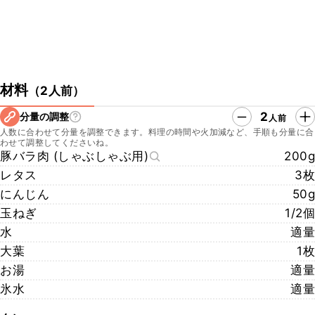
材料
（
2人前
）
2
分量の調整
人前
人数に合わせて分量を調整できます。料理の時間や火加減など、手順も分量に合
わせて調整してくださいね。
豚バラ肉 (しゃぶしゃぶ用)
200g
レタス
3枚
にんじん
50g
玉ねぎ
1/2個
水
適量
大葉
1枚
お湯
適量
氷水
適量