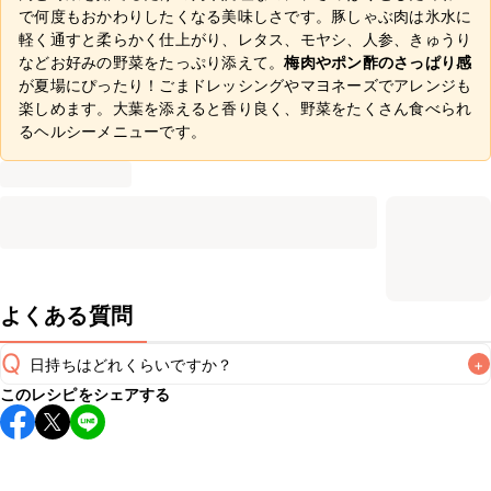
で何度もおかわりしたくなる美味しさです。豚しゃぶ肉は氷水に
軽く通すと柔らかく仕上がり、レタス、モヤシ、人参、きゅうり
などお好みの野菜をたっぷり添えて。
梅肉やポン酢のさっぱり感
が夏場にぴったり！ごまドレッシングやマヨネーズでアレンジも
楽しめます。大葉を添えると香り良く、野菜をたくさん食べられ
るヘルシーメニューです。
よくある質問
Q
日持ちはどれくらいですか？
+
このレシピをシェアする
保存期間は冷蔵で当日中が目安です。なるべくお早めにお召
し上がりください。

A
※日持ちは目安です。
こちら
の注意事項をご確認の上、正し