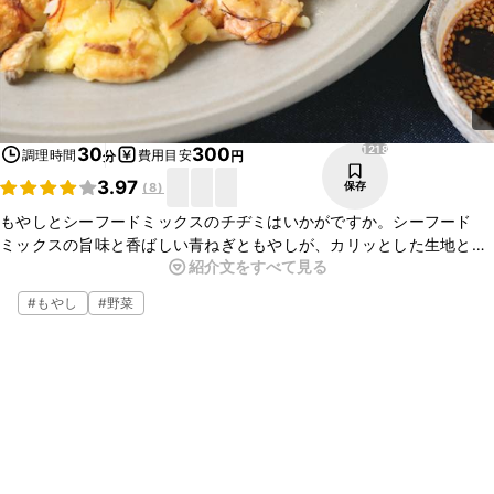
1218
30
300
調理時間
費用目安
分
円
3.97
保存
(
8
)
もやしとシーフードミックスのチヂミはいかがですか。シーフード
ミックスの旨味と香ばしい青ねぎともやしが、カリッとした生地とよ
紹介文をすべて見る
く合い美味しいですよ。白玉粉を使うことによって、中はモチモチッ
としたチヂミに仕上がります。ぜひ作ってみて下さい。
#
もやし
#
野菜