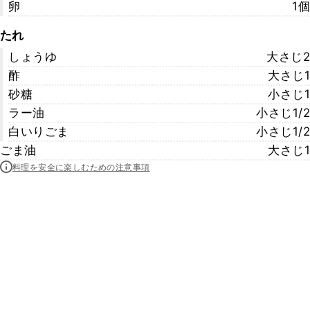
卵
1個
たれ
しょうゆ
大さじ2
酢
大さじ1
砂糖
小さじ1
ラー油
小さじ1/2
白いりごま
小さじ1/2
ごま油
大さじ1
料理を安全に楽しむための注意事項