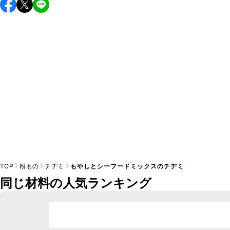
保存期間は冷蔵で翌日中が目安です。なるべくお早めにお召
し上がりください。

A
※日持ちは目安です。
こちら
の注意事項をご確認の上、正し
TOP
粉もの
チヂミ
もやしとシーフードミックスのチヂミ
同じ材料の人気ランキング