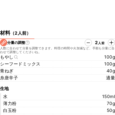
材料
（
2人前
）
2
分量の調整
人前
人数に合わせて分量を調整できます。料理の時間や火加減など、手順も分量に合
わせて調整してくださいね。
もやし
100g
シーフードミックス
100g
青ねぎ
40g
糸唐辛子
適量
生地
水
150ml
薄力粉
70g
白玉粉
50g