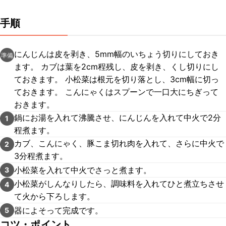
手順
にんじんは皮を剥き、5mm幅のいちょう切りにしておき
準備
ます。 カブは葉を2cm程残し、皮を剥き、くし切りにし
ておきます。 小松菜は根元を切り落とし、3cm幅に切っ
ておきます。 こんにゃくはスプーンで一口大にちぎって
おきます。
鍋にお湯を入れて沸騰させ、にんじんを入れて中火で2分
1
程煮ます。
カブ、こんにゃく、豚こま切れ肉を入れて、さらに中火で
2
3分程煮ます。
小松菜を入れて中火でさっと煮ます。
3
小松菜がしんなりしたら、調味料を入れてひと煮立ちさせ
4
て火から下ろします。
器によそって完成です。
5
コツ・ポイント