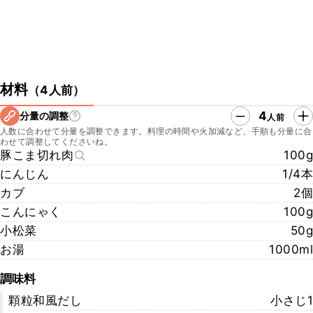
材料
（
4人前
）
4
分量の調整
人前
人数に合わせて分量を調整できます。料理の時間や火加減など、手順も分量に合
わせて調整してくださいね。
豚こま切れ肉
100g
にんじん
1/4本
カブ
2個
こんにゃく
100g
小松菜
50g
お湯
1000ml
調味料
顆粒和風だし
小さじ1