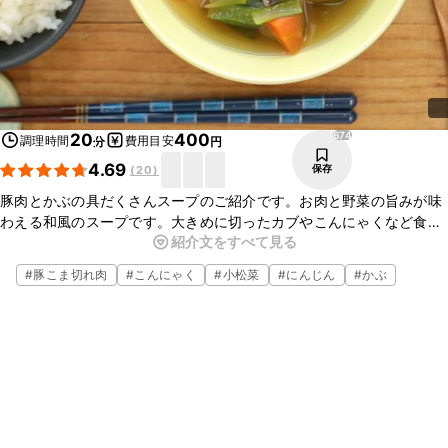
674
20
400
調理時間
費用目安
分
円
4.69
保存
(
20
)
豚肉とかぶの具だくさんスープのご紹介です。お肉と野菜の旨みが味
わえる和風のスープです。大きめに切ったカブやこんにゃくなど食べ
紹介文をすべて見る
応えのある具材がたっぷりと入っていて、満足感がありますよ。簡単
にお作りいただけますので、ぜひお試しくださいね。
#
豚こま切れ肉
#
こんにゃく
#
小松菜
#
にんじん
#
かぶ