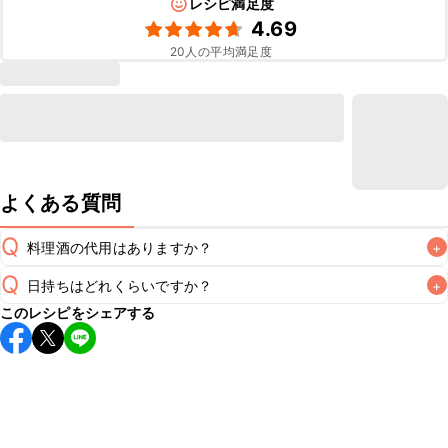
レシピ満足度
4.69
20
人の平均満足度
よくある質問
Q
料理酒の代用はありますか？
+
Q
日持ちはどれくらいですか？
+
A
このレシピをシェアする
保存期間は冷蔵で翌日中が目安です。なるべくお早めにお召
し上がりください。

A
※日持ちは目安です。
こちら
の注意事項をご確認の上、正し