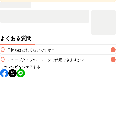
よくある質問
Q
日持ちはどれくらいですか？
+
Q
チューブタイプのニンニクで代用できますか？
+
保存期間は冷蔵で翌日中が目安です。なるべくお早めにお召
このレシピをシェアする
し上がりください。

A
チューブタイプのニンニクを使用してもお作りいただけま
A
す。レシピと同量を目安に加え、お好みの風味になるようご
※日持ちは目安です。
こちら
の注意事項をご確認の上、正し