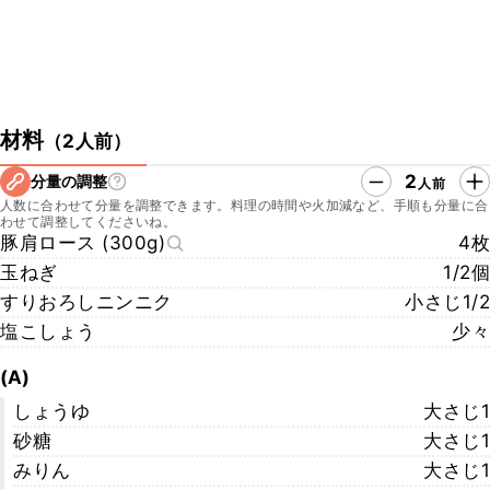
材料
（
2人前
）
2
分量の調整
人前
人数に合わせて分量を調整できます。料理の時間や火加減など、手順も分量に合
わせて調整してくださいね。
豚肩ロース (300g)
4枚
玉ねぎ
1/2個
すりおろしニンニク
小さじ1/2
塩こしょう
少々
(A)
しょうゆ
大さじ1
砂糖
大さじ1
みりん
大さじ1