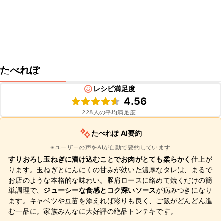
たべれぽ
レシピ満足度
4.56
228
人の平均満足度
たべれぽ AI要約
※ユーザーの声をAIが自動で要約しています
すりおろし玉ねぎに漬け込むことでお肉がとても柔らかく
仕上が
ります。玉ねぎとにんにくの甘みが効いた濃厚なタレは、まるで
お店のような本格的な味わい。豚肩ロースに絡めて焼くだけの簡
単調理で、
ジューシーな食感とコク深いソース
が病みつきになり
ます。キャベツや豆苗を添えれば彩りも良く、ご飯がどんどん進
む一品に。家族みんなに大好評の絶品トンテキです。