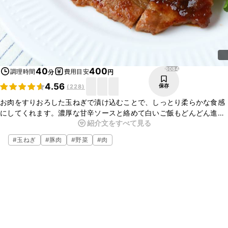
8084
40
400
調理時間
費用目安
分
円
4.56
保存
(
228
)
お肉をすりおろした玉ねぎで漬け込むことで、しっとり柔らかな食感
にしてくれます。濃厚な甘辛ソースと絡めて白いご飯もどんどん進み
紹介文をすべて見る
ます。付け合わせの野菜もたっぷりなのでバランスもちゃんととれま
すよ。
#
玉ねぎ
#
豚肉
#
野菜
#
肉
今夜の晩ごはんにいかがでしょうか。