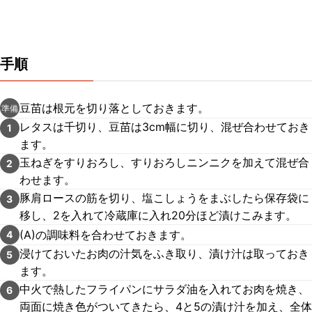
手順
豆苗は根元を切り落としておきます。
準備
レタスは千切り、豆苗は3cm幅に切り、混ぜ合わせておき
1
ます。
玉ねぎをすりおろし、すりおろしニンニクを加えて混ぜ合
2
わせます。
豚肩ロースの筋を切り、塩こしょうをまぶしたら保存袋に
3
移し、2を入れて冷蔵庫に入れ20分ほど漬けこみます。
(A)の調味料を合わせておきます。
4
浸けておいたお肉の汁気をふき取り、漬け汁は取っておき
5
ます。
中火で熱したフライパンにサラダ油を入れてお肉を焼き、
6
両面に焼き色がついてきたら、4と5の漬け汁を加え、全体