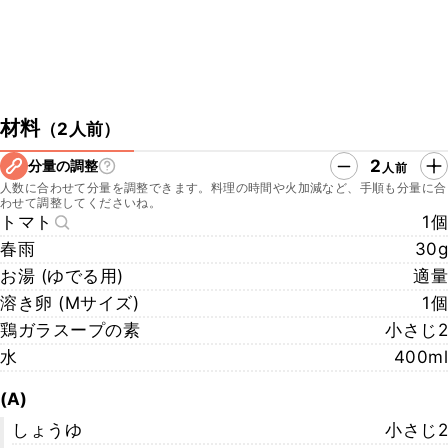
材料
（
2人前
）
2
分量の調整
人前
人数に合わせて分量を調整できます。料理の時間や火加減など、手順も分量に合
わせて調整してくださいね。
トマト
1個
春雨
30g
お湯 (ゆでる用)
適量
溶き卵 (Mサイズ)
1個
鶏ガラスープの素
小さじ2
水
400ml
(A)
しょうゆ
小さじ2