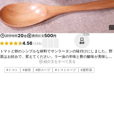
6447
20
500
調理時間
費用目安
分
円
4.56
保存
(
144
)
トマトと卵のシンプルな材料でサンラータンの味付けにしました。野
菜はお好みで、変えてください。ラー油の辛味と酢の酸味が美味しい
紹介文をすべて見る
です。ラー油や塩こしょうの量はお好みで調整してください。辛いの
がお好きな方は、ラー油の量を増やしてください！
#
トマト
#
春雨
#
卵スープ
#
トマトスープ
#
夏野菜