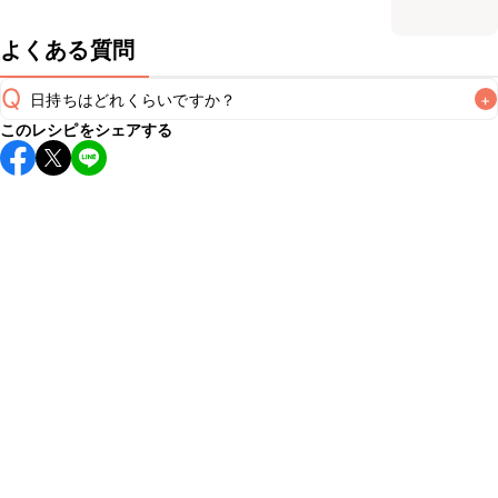
よくある質問
Q
日持ちはどれくらいですか？
+
このレシピをシェアする
保存期間は冷蔵で翌日中が目安です。なるべくお早めにお召
し上がりください。

A
※日持ちは目安です。
こちら
の注意事項をご確認の上、正し