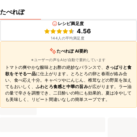
たべれぽ
レシピ満足度
4.56
144
人の平均満足度
たべれぽ AI要約
※ユーザーの声をAIが自動で要約しています
トマトの爽やかな酸味とお酢の絶妙なバランスで、
さっぱりと食
欲をそそる一品
に仕上がります。とろとろの卵と春雨が絡み合
い、食べ応え十分。キャベツやにんじん、椎茸などの野菜を加え
てもおいしく、
ふわとろ食感と中華の旨み
が広がります。ラー油
の量で辛さを調整でき、二日酔いの時にも効果的。夏は冷やして
も美味しく、リピート間違いなしの簡単スープです。