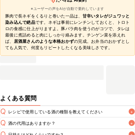
※ユーザーの声をAIが自動で要約しています
豚肉で長ネギをくるりと巻いた一品は、
甘辛いタレがジュワッと
染み込んで絶品
です。ネギは事前にレンチンしておくと、トロト
ロの食感に仕上がりますよ。豚バラ肉を使うのがコツで、タレは
最後に煮詰めると肉にしっかり絡みます。チンゲン菜を添えれ
ば、
居酒屋さんのような本格おかず
の完成。お弁当のおかずとし
ても人気で、何度もリピートしたくなる美味しさです。
よくある質問
Q
レシピで使用している酒の種類を教えてください
+
Q
酒の代用はありますか？
+
A
Q
日持ちはどれくらいですか？
+