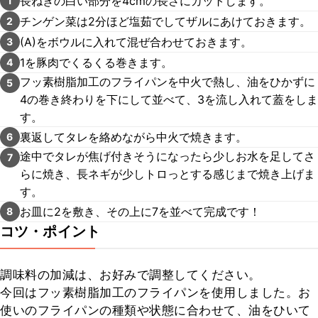
長ねぎの白い部分を4cmの長さにカットします。
1
チンゲン菜は2分ほど塩茹でしてザルにあけておきます。
2
(A)をボウルに入れて混ぜ合わせておきます。
3
1を豚肉でくるくる巻きます。
4
フッ素樹脂加工のフライパンを中火で熱し、油をひかずに
5
4の巻き終わりを下にして並べて、3を流し入れて蓋をしま
す。
裏返してタレを絡めながら中火で焼きます。
6
途中でタレが焦げ付きそうになったら少しお水を足してさ
7
らに焼き、長ネギが少しトロっとする感じまで焼き上げま
す。
お皿に2を敷き、その上に7を並べて完成です！
8
コツ・ポイント
調味料の加減は、お好みで調整してください。

今回はフッ素樹脂加工のフライパンを使用しました。お
使いのフライパンの種類や状態に合わせて、油をひいて