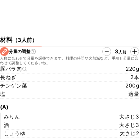
材料
（
3人前
）
3
分量の調整
人前
人数に合わせて分量を調整できます。料理の時間や火加減など、手順も分量に合
わせて調整してくださいね。
豚バラ肉
220g
長ねぎ
2本
チンゲン菜
200g
塩
適量
(A)
みりん
大さじ3
酒
大さじ3
しょうゆ
大さじ2