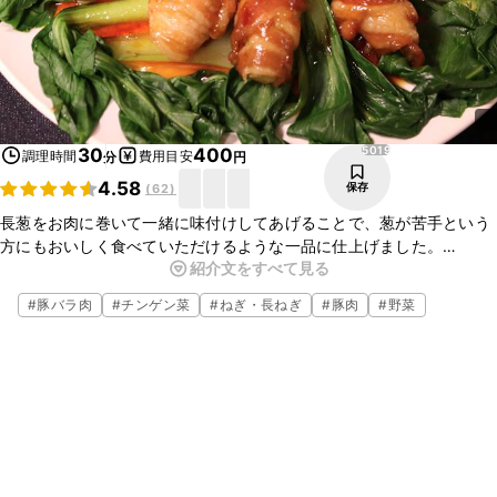
5019
30
400
調理時間
費用目安
分
円
4.58
保存
(
62
)
長葱をお肉に巻いて一緒に味付けしてあげることで、葱が苦手という
方にもおいしく食べていただけるような一品に仕上げました。
紹介文をすべて見る
お子様用の場合には、豆板醤なしでももちろんOKです。
甘辛い味付けなので白米とよく合い、お箸が止まらなくなること間違
#
豚バラ肉
#
チンゲン菜
#
ねぎ・長ねぎ
#
豚肉
#
野菜
いなしです！