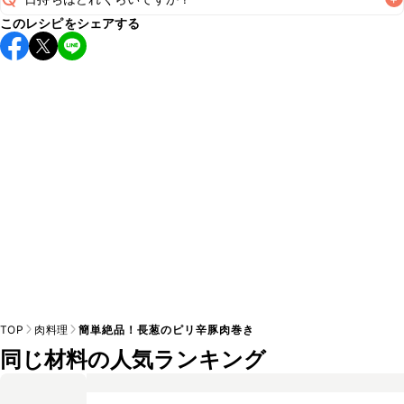
A
このレシピをシェアする
保存期間は冷蔵で翌日中が目安です。なるべくお早めにお召
し上がりください。

A
※日持ちは目安です。
こちら
の注意事項をご確認の上、正し
TOP
肉料理
簡単絶品！長葱のピリ辛豚肉巻き
同じ材料の人気ランキング