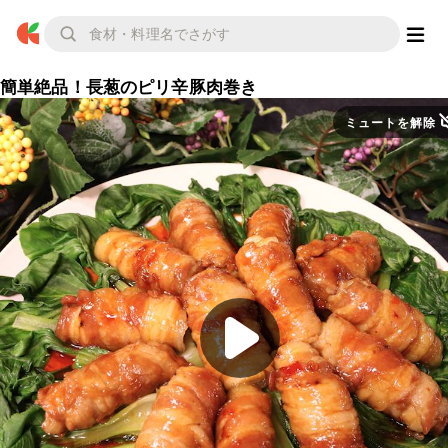
簡単絶品！長葱のピリ辛豚肉巻き
ミュートを解除