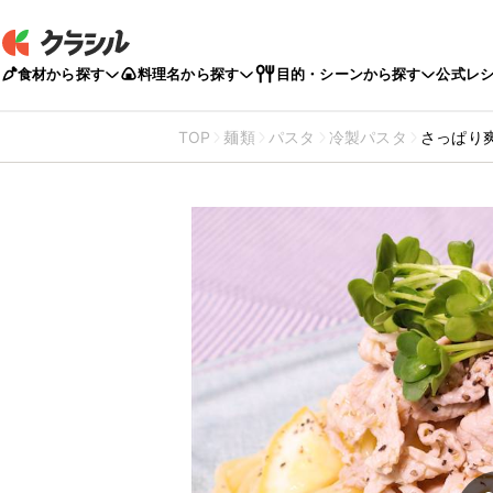
食材から探す
料理名から探す
目的・シーンから探す
公式レ
TOP
麺類
パスタ
冷製パスタ
さっぱり