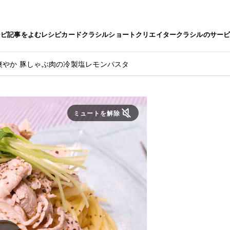
シピ
記事をよむ
レシピカード
クラシルショート
クリエイター
クラシルのサー
爽やか 豚しゃぶ肉の冷製塩レモンパスタ
ミュートを解除