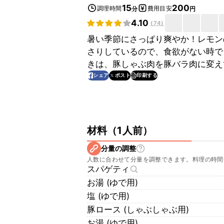
15
200
調理時間
費用目安
分
円
4.10
(
74
)
暑い季節にさっぱり爽やか！レモン
さりしているので、食欲がない時で
きは、豚しゃぶ肉を豚バラ肉に変え
印刷する
シェア
ポスト
材料
（
1人前
）
分量の調整
人数に合わせて分量を調整できます。料理の時間
スパゲティ
お湯 (ゆで用)
塩 (ゆで用)
豚ロース (しゃぶしゃぶ用)
お湯 (ゆで用)