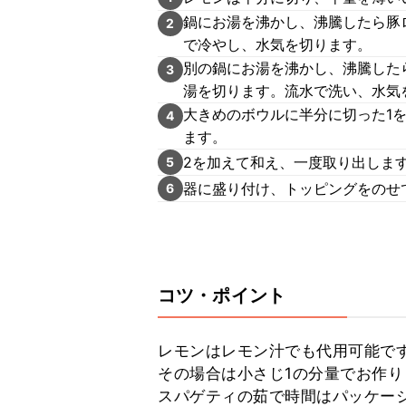
鍋にお湯を沸かし、沸騰したら豚
2
で冷やし、水気を切ります。
別の鍋にお湯を沸かし、沸騰した
3
湯を切ります。流水で洗い、水気
大きめのボウルに半分に切った1を
4
ます。
2を加えて和え、一度取り出しま
5
器に盛り付け、トッピングをのせ
6
コツ・ポイント
レモンはレモン汁でも代用可能です
その場合は小さじ1の分量でお作り
スパゲティの茹で時間はパッケージ