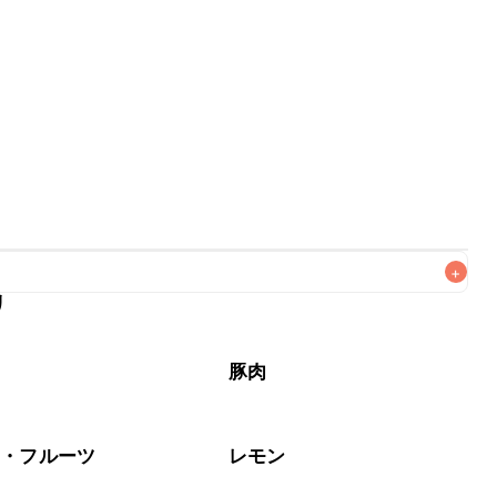
+
リ
がりいただくことをおすすめします。

豚肉
物・フルーツ
レモン