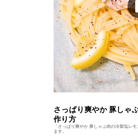
さっぱり爽やか 豚しゃ
作り方
「
さっぱり爽やか 豚しゃぶ肉の冷製塩レモ
ます。