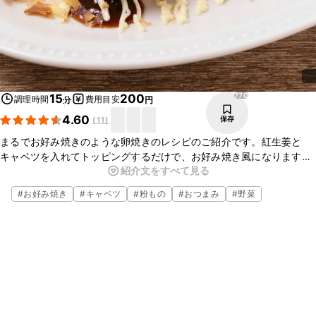
770
15
200
調理時間
費用目安
分
円
4.60
保存
(
11
)
まるでお好み焼きのような卵焼きのレシピのご紹介です。紅生姜と
キャベツを入れてトッピングするだけで、お好み焼き風になります
紹介文をすべて見る
よ！シャキッとした食感も楽しめ、おつまみにおすすめです。ぜひ
作ってみてくださいね。
#
お好み焼き
#
キャベツ
#
粉もの
#
おつまみ
#
野菜