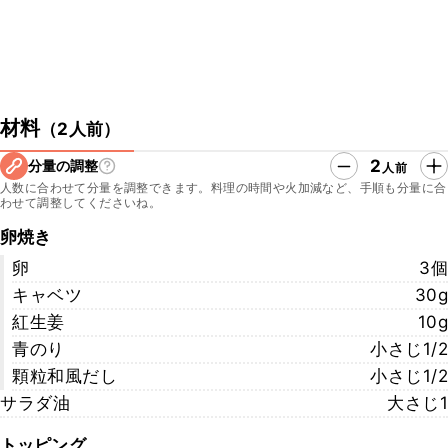
材料
（
2人前
）
2
分量の調整
人前
人数に合わせて分量を調整できます。料理の時間や火加減など、手順も分量に合
わせて調整してくださいね。
卵焼き
卵
3個
キャベツ
30g
紅生姜
10g
青のり
小さじ1/2
顆粒和風だし
小さじ1/2
サラダ油
大さじ1
トッピング