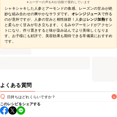
※ユーザーの声をAIが自動で要約しています
シャキシャキした人参とアーモンドの食感、レーズンの甘みが絶
妙な組み合わせの爽やかなサラダです。
オレンジジュース
で作る
のが意外ですが、人参の甘みと相性抜群！人参は
レンジ加熱
する
と柔らかく甘みが引き立ちます。くるみやアーモンドがアクセン
トになり、作り置きすると味が染み込んでより美味しくなりま
す。お子様にも好評で、美容効果も期待できる常備菜におすすめ
です。
よくある質問
Q
日持ちはどれくらいですか？
+
このレシピをシェアする
保存期間は冷蔵で当日中が目安です。なるべくお早めにお召
し上がりください。
