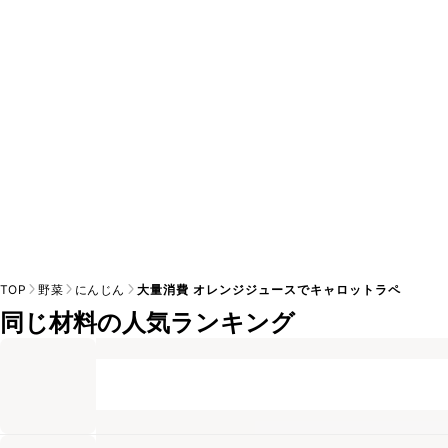
A
※日持ちは目安です。
こちら
の注意事項をご確認の上、正し
TOP
野菜
にんじん
大量消費 オレンジジュースでキャロットラペ
同じ材料の人気ランキング