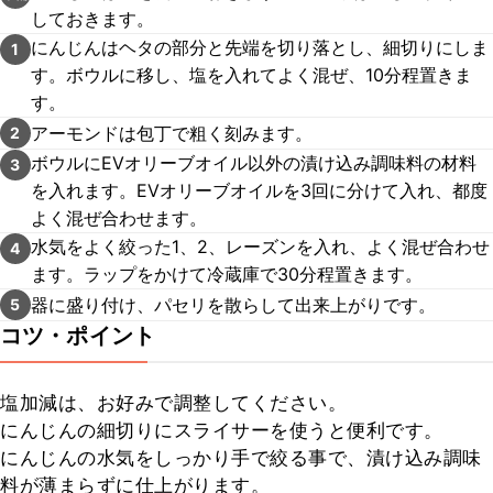
しておきます。
にんじんはヘタの部分と先端を切り落とし、細切りにしま
1
す。ボウルに移し、塩を入れてよく混ぜ、10分程置きま
す。
アーモンドは包丁で粗く刻みます。
2
ボウルにEVオリーブオイル以外の漬け込み調味料の材料
3
を入れます。EVオリーブオイルを3回に分けて入れ、都度
よく混ぜ合わせます。
水気をよく絞った1、2、レーズンを入れ、よく混ぜ合わせ
4
ます。ラップをかけて冷蔵庫で30分程置きます。
器に盛り付け、パセリを散らして出来上がりです。
5
コツ・ポイント
塩加減は、お好みで調整してください。

にんじんの細切りにスライサーを使うと便利です。

にんじんの水気をしっかり手で絞る事で、漬け込み調味
料が薄まらずに仕上がります。