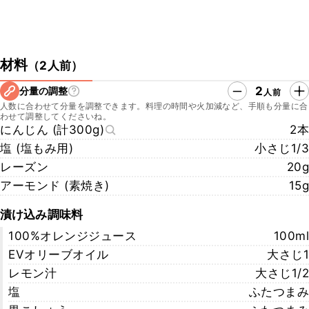
材料
（
2人前
）
2
分量の調整
人前
人数に合わせて分量を調整できます。料理の時間や火加減など、手順も分量に合
わせて調整してくださいね。
にんじん (計300g)
2本
塩 (塩もみ用)
小さじ1/3
レーズン
20g
アーモンド (素焼き)
15g
漬け込み調味料
100%オレンジジュース
100ml
EVオリーブオイル
大さじ1
レモン汁
大さじ1/2
塩
ふたつまみ