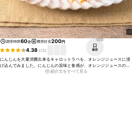
2720
60
200
調理時間
費用目安
分
円
4.38
保存
(
75
)
にんじんを大量消費出来るキャロットラペを、オレンジジュースに浸
け込んでみました。にんじんの旨味と食感が、オレンジジュースの甘
紹介文をすべて見る
味とよく合います。サンドイッチやカナッペの具材としても、美味し
く頂けます。是非お試しくださいね。