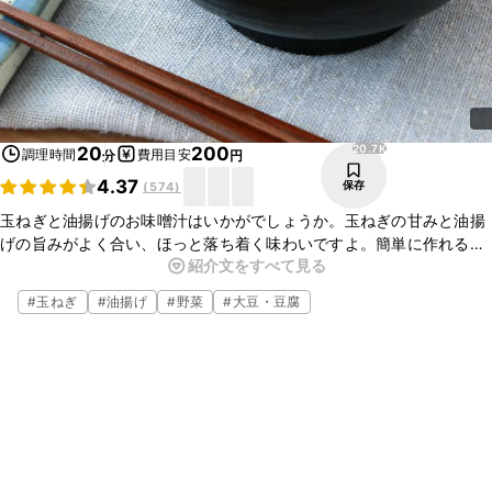
20.7K
20
200
調理時間
費用目安
分
円
4.37
保存
(
574
)
玉ねぎと油揚げのお味噌汁はいかがでしょうか。玉ねぎの甘みと油揚
げの旨みがよく合い、ほっと落ち着く味わいですよ。簡単に作れるの
紹介文をすべて見る
で、ぜひお試しくださいね。
#
玉ねぎ
#
油揚げ
#
野菜
#
大豆・豆腐