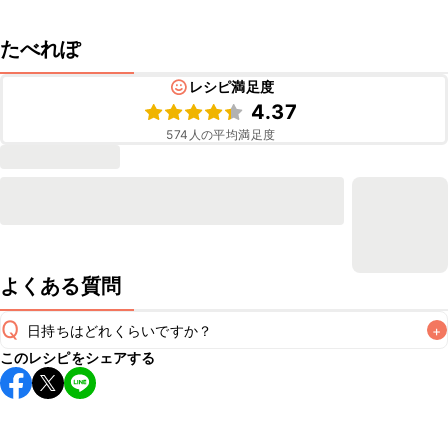
たべれぽ
レシピ満足度
4.37
574
人の平均満足度
よくある質問
Q
日持ちはどれくらいですか？
+
このレシピをシェアする
保存期間は冷蔵で翌日中が目安です。なるべくお早めにお召
し上がりください。

A
※日持ちは目安です。
こちら
の注意事項をご確認の上、正し