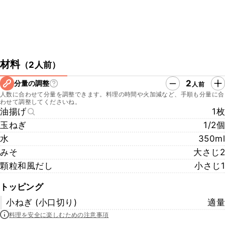
材料
（
2人前
）
2
分量の調整
人前
人数に合わせて分量を調整できます。料理の時間や火加減など、手順も分量に合
わせて調整してくださいね。
油揚げ
1枚
玉ねぎ
1/2個
水
350ml
みそ
大さじ2
顆粒和風だし
小さじ1
トッピング
小ねぎ (小口切り)
適量
料理を安全に楽しむための注意事項