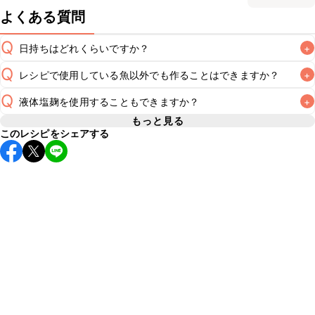
よくある質問
Q
日持ちはどれくらいですか？
+
Q
レシピで使用している魚以外でも作ることはできますか？
+
保存期間は冷蔵で翌日中が目安です。なるべくお早めにお召
し上がりください。

Q
液体塩麹を使用することもできますか？
+
A
メカジキやブリなどお好みの魚を使用してお作りいただけま
A
もっと見る
※日持ちは目安です。
こちら
の注意事項をご確認の上、正し
このレシピをシェアする
液体塩麹を使用してお作りいただけます。レシピと同量を目
A