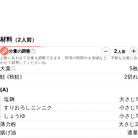
材料
（
2人前
）
2
分量の調整
人前
人数に合わせて分量を調整できます。料理の時間や火加減など、手順も分量に合
わせて調整してくださいね。
大葉
5枚
鮭 (秋鮭)
2切れ
(A)
塩麹
大さじ1
すりおろしニンニク
小さじ1
しょうゆ
小さじ1
薄力粉
大さじ2
揚げ油
適量