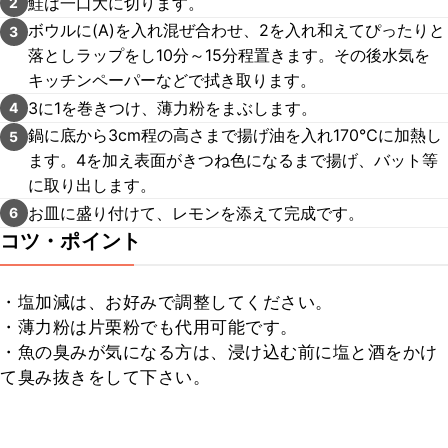
鮭は一口大に切ります。
2
ボウルに(A)を入れ混ぜ合わせ、2を入れ和えてぴったりと
3
落としラップをし10分～15分程置きます。その後水気を
キッチンペーパーなどで拭き取ります。
3に1を巻きつけ、薄力粉をまぶします。
4
鍋に底から3cm程の高さまで揚げ油を入れ170℃に加熱し
5
ます。4を加え表面がきつね色になるまで揚げ、バット等
に取り出します。
お皿に盛り付けて、レモンを添えて完成です。
6
コツ・ポイント
・塩加減は、お好みで調整してください。

・薄力粉は片栗粉でも代用可能です。

・魚の臭みが気になる方は、浸け込む前に塩と酒をかけ
て臭み抜きをして下さい。