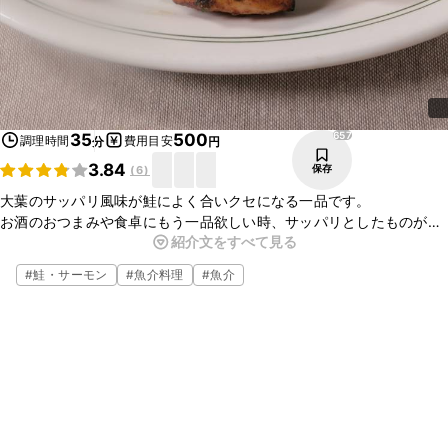
657
35
500
調理時間
費用目安
分
円
3.84
保存
(
6
)
大葉のサッパリ風味が鮭によく合いクセになる一品です。
お酒のおつまみや食卓にもう一品欲しい時、サッパリとしたものが食
紹介文をすべて見る
べたい時などに最適です。
梅肉をつけても美味しくいただけます。
#
鮭・サーモン
#
魚介料理
#
魚介
お好みでアレンジしてみて下さい。