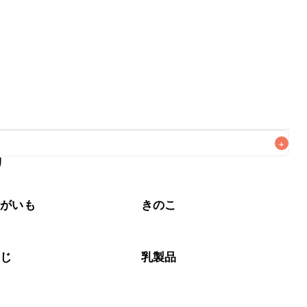
+
リ
なるべくお早めにお召し上がりください。

ゃがいも
きのこ
めじ
乳製品