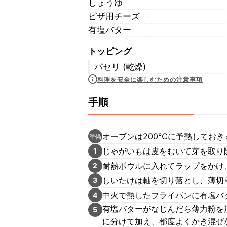
しょうゆ
ピザ用チーズ
有塩バター
トッピング
パセリ (乾燥)
料理を安全に楽しむための注意事項
手順
オーブンは200℃に予熱しておき
準備
じゃがいもは皮をむいて芽を取り
1
耐熱ボウルに入れてラップをかけ、
2
しいたけは軸を切り落とし、薄切
3
中火で熱したフライパンに有塩バ
4
有塩バターがなじんだら薄力粉を
5
に分けて加え、都度よくかき混ぜ