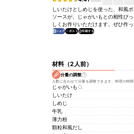
しいたけとしめじを使った、和風ポ
ソースが、じゃがいもとの相性ぴっ
しくお作りいただけます。ぜひ作っ
印刷する
シェア
ポスト
材料
（
2人前
）
分量の調整
人数に合わせて分量を調整できます。料理の時間
じゃがいも
しいたけ
しめじ
牛乳
薄力粉
顆粒和風だし