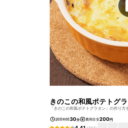
きのこの和風ポテトグラ
「
きのこの和風ポテトグラタン
」の作り方
30
200
調理時間
費用目安
分
円
4.41
(
302
)