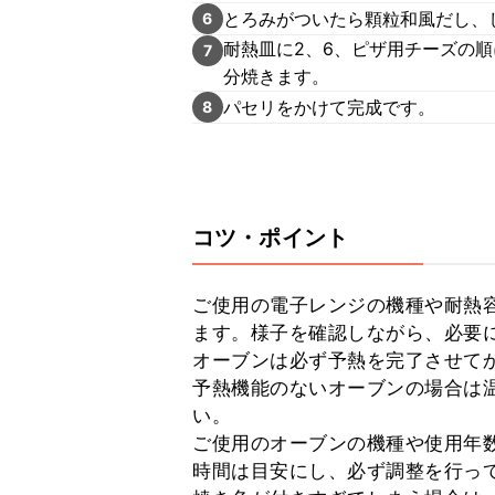
とろみがついたら顆粒和風だし、
6
耐熱皿に2、6、ピザ用チーズの順
7
分焼きます。
パセリをかけて完成です。
8
コツ・ポイント
ご使用の電子レンジの機種や耐熱
ます。様子を確認しながら、必要に
オーブンは必ず予熱を完了させてか
予熱機能のないオーブンの場合は温
い。

ご使用のオーブンの機種や使用年
時間は目安にし、必ず調整を行って