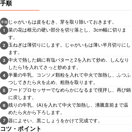
手順
じゃがいもは皮をむき、芽を取り除いておきます。
準備
菜の花は根元の硬い部分を切り落とし、3cm幅に切りま
1
す。
玉ねぎは薄切りにします。じゃがいもは薄い半月切りにし
2
ます。
中火で熱した鍋に有塩バターと2を入れて炒め、しんなり
3
したら1を入れてさっと炒めます。
半量の牛乳、コンソメ顆粒を入れて中火で加熱し、ふつふ
4
つしてきたら火を止め、粗熱を取ります。
フードプロセッサーでなめらかになるまで撹拌し、再び鍋
5
に戻します。
残りの牛乳、(A)を入れて中火で加熱し、沸騰直前まで温
6
めたら火から下ろします。
器によそい、黒こしょうをかけて完成です。
7
コツ・ポイント