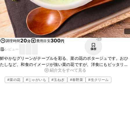
399
20
300
調理時間
費用目安
分
円
レビュー
保存
鮮やかなグリーンがテーブルを彩る、菜の花のポタージュです。おひ
たしなど、和食のイメージが強い菜の花ですが、洋食にもピッタリ。
紹介文をすべて見る
今回は菜の花の旨味を余すことなくいただけるポタージュにしまし
た。たくさん出回る春先に、ぜひお試しくださいね。
#
菜の花
#
じゃがいも
#
玉ねぎ
#
春野菜
#
生クリーム