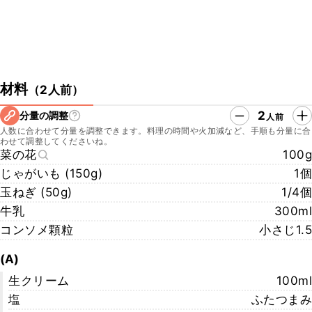
材料
（
2人前
）
2
分量の調整
人前
人数に合わせて分量を調整できます。料理の時間や火加減など、手順も分量に合
わせて調整してくださいね。
菜の花
100g
じゃがいも (150g)
1個
玉ねぎ (50g)
1/4個
牛乳
300ml
コンソメ顆粒
小さじ1.5
(A)
生クリーム
100ml
塩
ふたつまみ