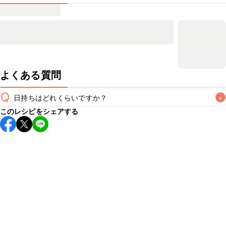
よくある質問
Q
日持ちはどれくらいですか？
+
このレシピをシェアする
保存期間は冷蔵で翌日中が目安です。なるべくお早めにお召
し上がりください。

A
※日持ちは目安です。
こちら
の注意事項をご確認の上、正し