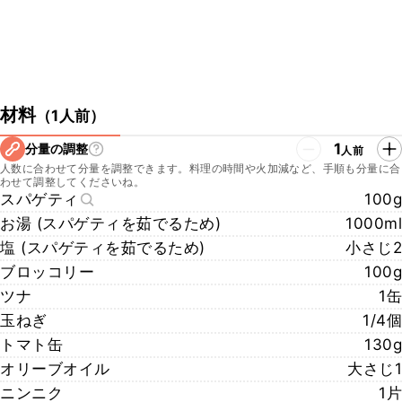
材料
（
1人前
）
1
分量の調整
人前
人数に合わせて分量を調整できます。料理の時間や火加減など、手順も分量に合
わせて調整してくださいね。
スパゲティ
100g
お湯 (スパゲティを茹でるため)
1000ml
塩 (スパゲティを茹でるため)
小さじ2
ブロッコリー
100g
ツナ
1缶
玉ねぎ
1/4個
トマト缶
130g
オリーブオイル
大さじ1
ニンニク
1片