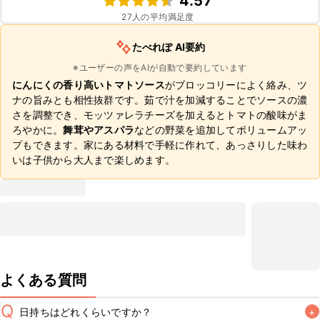
4.57
27
人の平均満足度
たべれぽ AI要約
※ユーザーの声をAIが自動で要約しています
にんにくの香り高いトマトソース
がブロッコリーによく絡み、ツ
ナの旨みとも相性抜群です。茹で汁を加減することでソースの濃
さを調整でき、モッツァレラチーズを加えるとトマトの酸味がま
ろやかに。
舞茸やアスパラ
などの野菜を追加してボリュームアッ
プもできます。家にある材料で手軽に作れて、あっさりした味わ
いは子供から大人まで楽しめます。
よくある質問
Q
日持ちはどれくらいですか？
+