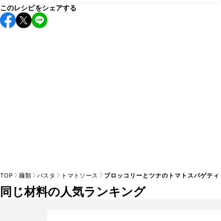
このレシピをシェアする
こちらのレシピは出来たてをお召し上がりいただくことをお
すすめします。

A
※日持ちは目安です。
こちら
の注意事項をご確認の上、正し
TOP
麺類
パスタ
トマトソース
ブロッコリーとツナのトマトスパゲティ
同じ材料の人気ランキング