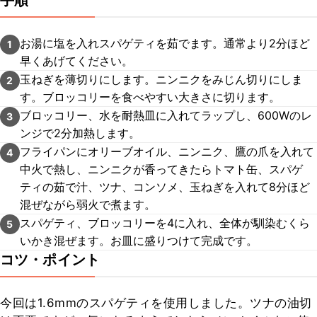
手順
お湯に塩を入れスパゲティを茹でます。通常より2分ほど
1
早くあげてください。
玉ねぎを薄切りにします。ニンニクをみじん切りにしま
2
す。ブロッコリーを食べやすい大きさに切ります。
ブロッコリー、水を耐熱皿に入れてラップし、600Wのレ
3
ンジで2分加熱します。
フライパンにオリーブオイル、ニンニク、鷹の爪を入れて
4
中火で熱し、ニンニクが香ってきたらトマト缶、スパゲ
ティの茹で汁、ツナ、コンソメ、玉ねぎを入れて8分ほど
混ぜながら弱火で煮ます。
スパゲティ、ブロッコリーを4に入れ、全体が馴染むくら
5
いかき混ぜます。お皿に盛りつけて完成です。
コツ・ポイント
今回は1.6mmのスパゲティを使用しました。ツナの油切