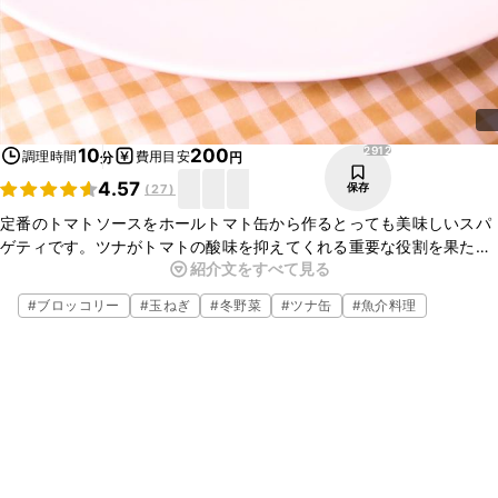
2912
10
200
調理時間
費用目安
分
円
4.57
保存
(
27
)
定番のトマトソースをホールトマト缶から作るとっても美味しいスパ
ゲティです。ツナがトマトの酸味を抑えてくれる重要な役割を果たし
紹介文をすべて見る
ていますし、ブロッコリーとも相性が良いので誰でも美味しく食べら
れる一品です。
#
ブロッコリー
#
玉ねぎ
#
冬野菜
#
ツナ缶
#
魚介料理