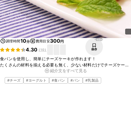
2494
10
300
調理時間
費用目安
分
円
4.30
保存
(
10
)
食パンを使用し、簡単にチーズケーキが作れます！
たくさんの材料を揃える必要も無く、少ない材料だけでチーズケーキ
紹介文をすべて見る
風のトーストの完成です。
時間もかからずに作れるので、忙しい朝やおやつにもぴったりです！
#
チーズ
#
ヨーグルト
#
食パン
#
パン
#
乳製品