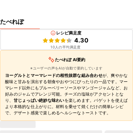
たべれぽ
レシピ満足度
4.30
10
人の平均満足度
たべれぽ AI要約
※ユーザーの声をAIが自動で要約しています
ヨーグルトとマーマレードの相性抜群な組み合わせ
が、爽やかな
酸味と甘みを演出する朝食やおやつにぴったりの一品です。マー
マレード以外にもブルーベリーソースやマンゴージャムなど、お
好みのジャムでアレンジ可能。チーズの塩味がアクセントとな
り、
甘じょっぱい絶妙な味わい
を楽しめます。バゲットを使えば
より本格的な仕上がりに。材料を乗せて焼くだけの簡単レシピ
で、デザート感覚で楽しめるヘルシーなトーストです。