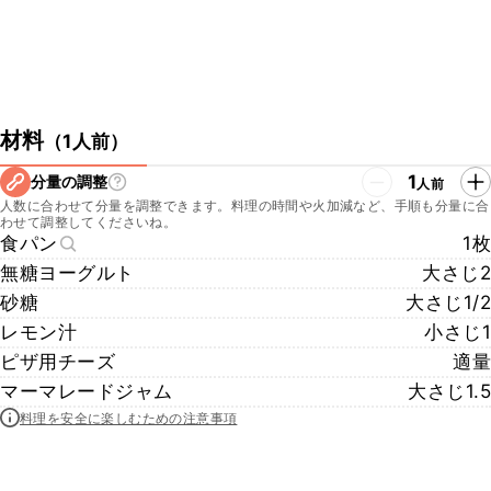
材料
（
1人前
）
1
分量の調整
人前
人数に合わせて分量を調整できます。料理の時間や火加減など、手順も分量に合
わせて調整してくださいね。
食パン
1枚
無糖ヨーグルト
大さじ2
砂糖
大さじ1/2
レモン汁
小さじ1
ピザ用チーズ
適量
マーマレードジャム
大さじ1.5
料理を安全に楽しむための注意事項