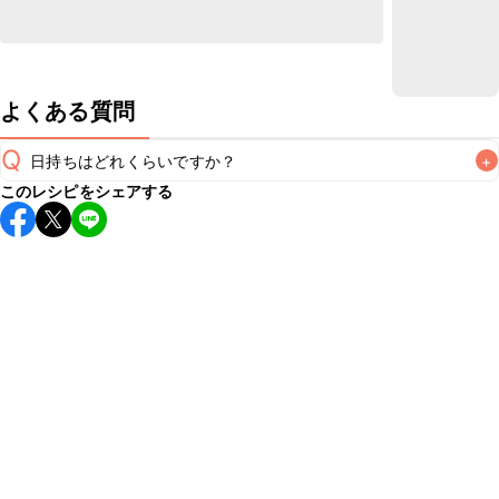
よくある質問
Q
日持ちはどれくらいですか？
+
このレシピをシェアする
保存期間は冷蔵で当日中が目安です。なるべくお早めにお召
し上がりください。

A
※日持ちは目安です。
こちら
の注意事項をご確認の上、正し