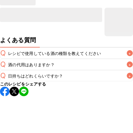
よくある質問
Q
レシピで使用している酒の種類を教えてください
+
Q
酒の代用はありますか？
+
A
Q
日持ちはどれくらいですか？
+
A
このレシピをシェアする
保存期間は冷蔵で翌日中が目安です。なるべくお早めにお召
し上がりください。

A
※日持ちは目安です。
こちら
の注意事項をご確認の上、正し