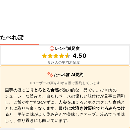
たべれぽ
レシピ満足度
4.50
887
人の平均満足度
たべれぽ AI要約
※ユーザーの声をAIが自動で要約しています
里芋のほっこりとろとろ食感
が魅力的な一品です。ひき肉の
ジューシーな旨みと、白だしベースの優しい味付けが見事に調和
し、ご飯がすすむおかずに。人参を加えるとホクホクした食感と
ともに彩りも良くなります。最後に
水溶き片栗粉でとろみをつけ
る
と、里芋に味がより染み込んで美味しさアップ。冷めても美味
しく、作り置きにも向いています。