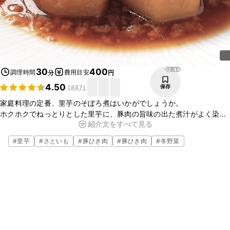
52.4K
30
400
調理時間
費用目安
分
円
4.50
保存
(
887
)
家庭料理の定番、里芋のそぼろ煮はいかがでしょうか。
ホクホクでねっとりとした里芋に、豚肉の旨味の出た煮汁がよく染み
紹介文をすべて見る
て、とても美味しいですよ。
冷凍の里芋を使えば、もっと簡単に作れますので、是非お試しくださ
#
里芋
#
さといも
#
豚ひき肉
#
豚ひき肉
#
冬野菜
いね。