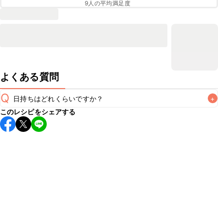
9
人の平均満足度
よくある質問
Q
日持ちはどれくらいですか？
+
このレシピをシェアする
保存期間は冷蔵で当日中が目安です。なるべくお早めにお召
し上がりください。

A
※日持ちは目安です。
こちら
の注意事項をご確認の上、正し