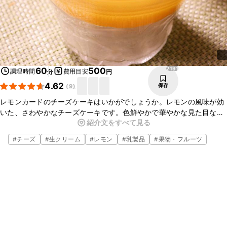
2191
60
500
調理時間
費用目安
分
円
4.62
保存
(
9
)
レモンカードのチーズケーキはいかがでしょうか。レモンの風味が効
いた、さわやかなチーズケーキです。色鮮やかで華やかな見た目なの
紹介文をすべて見る
で、おもてなしの際にもおすすめです。お好みでグラスの底にスポン
ジケーキやビスケットを入れてもおいしいですよ。ぜひお試しくださ
#
チーズ
#
生クリーム
#
レモン
#
乳製品
#
果物・フルーツ
いね。