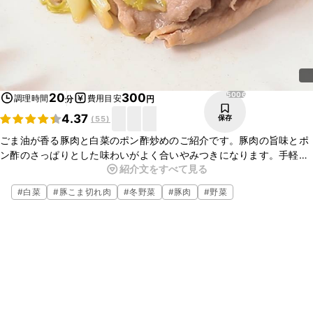
5006
20
300
調理時間
費用目安
分
円
4.37
保存
(
55
)
ごま油が香る豚肉と白菜のポン酢炒めのご紹介です。豚肉の旨味とポ
ン酢のさっぱりとした味わいがよく合いやみつきになります。手軽に
紹介文をすべて見る
揃う材料でささっと簡単に作れるのでおすすめです。お酒のおつまみ
にも合うので、ぜひお試しくださいね。
#
白菜
#
豚こま切れ肉
#
冬野菜
#
豚肉
#
野菜