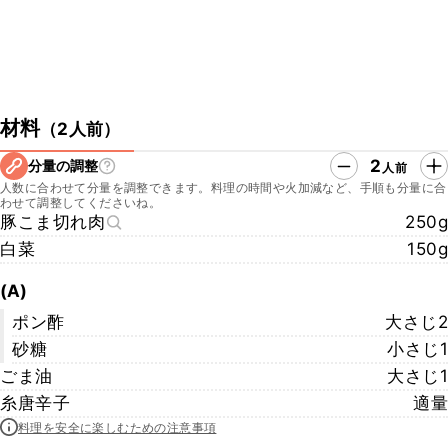
材料
（
2人前
）
2
分量の調整
人前
人数に合わせて分量を調整できます。料理の時間や火加減など、手順も分量に合
わせて調整してくださいね。
豚こま切れ肉
250g
白菜
150g
(A)
ポン酢
大さじ2
砂糖
小さじ1
ごま油
大さじ1
糸唐辛子
適量
料理を安全に楽しむための注意事項