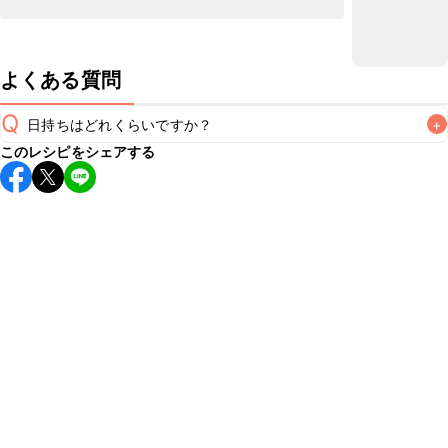
よくある質問
Q
日持ちはどれくらいですか？
+
このレシピをシェアする
保存期間は冷蔵で翌日中が目安です。なるべくお早めにお召
し上がりください。

A
※日持ちは目安です。
こちら
の注意事項をご確認の上、正し