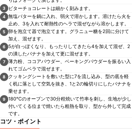
りはフォークで潰します。
ビターチョコレートは細かく刻みます。
3
無塩バターを鍋に入れ、弱火で溶かします。溶けたら火を
4
止め、3を入れて耐熱性のヘラで混ぜながら溶かします。
卵を泡立て器で泡立てます。グラニュー糖を2回に分けて
5
加え、混ぜます。
5が白っぽくなり、もったりしてきたら4を加えて混ぜ、2
6
の潰したバナナを加えて更に混ぜます。
薄力粉、ココアパウダー、ベーキングパウダーを振るい入
7
れてゴムベラで混ぜます。
クッキングシートを敷いた型に7を流し込み、型の底を軽
8
く机に落として空気を抜き、1と2の輪切りにしたバナナを
乗せます。
180℃のオーブンで30分程焼いて竹串を刺し、生地が少し
9
付いてくる位まで焼いたら粗熱を取り、型から外して完成
です。
コツ・ポイント