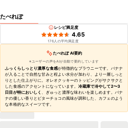
たべれぽ
レシピ満足度
4.65
176
人の平均満足度
たべれぽ AI要約
※ユーザーの声をAIが自動で要約しています
ふっくらしっとり濃厚な食感
が特徴的なブラウニーです。バナナ
が入ることで自然な甘みと程よい水分が加わり、より一層しっと
りとした仕上がりに。オレオクッキーのトッピングがサクサクと
した食感のアクセントになっています。
冷蔵庫で冷やして2〜3
日目が特においしく
、ぎゅっと濃厚な味わいを楽しめます。バナ
ナの優しい香りとビターチョコの風味が調和した、カフェのよう
な本格的なスイーツです。