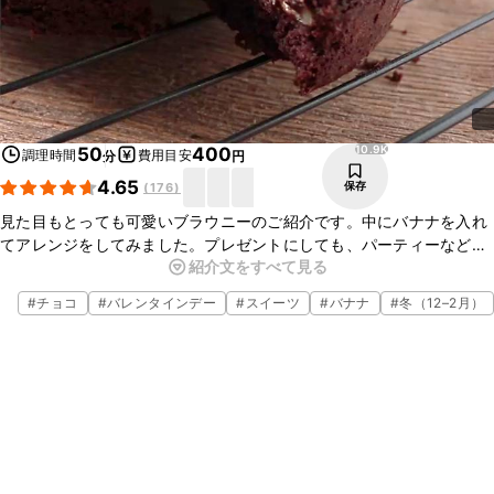
10.9K
50
400
調理時間
費用目安
分
円
4.65
保存
(
176
)
見た目もとっても可愛いブラウニーのご紹介です。中にバナナを入れ
てアレンジをしてみました。プレゼントにしても、パーティーなどで
紹介文をすべて見る
も喜ばれる事間違いなしです。クリームサンドココアクッキーを乗せ
るバランスで仕上がりが変わってくるので、バランスをみながら乗せ
#
チョコ
#
バレンタインデー
#
スイーツ
#
バナナ
#
冬（12–2月）
てみてくださいね。とっても可愛いので是非作ってみてください。