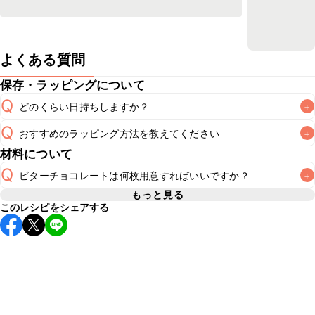
よくある質問
保存・ラッピングについて
Q
どのくらい日持ちしますか？
+
Q
おすすめのラッピング方法を教えてください
+
冷蔵保存で2~3日が目安です。なるべくお早めにお召し上が
A
材料について
こちら
をご参照ください。なお、要冷蔵のスイーツのためお
A
Q
ビターチョコレートは何枚用意すればいいですか？
+
もっと見る
このレシピをシェアする
3枚使用しています。メーカーによって1枚あたりのg数が異
A
なるため、パッケージに記載されているg数をご確認のうえ