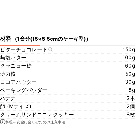
材料
（
1台分(15×5.5cmのケーキ型)
）
ビターチョコレート
150g
無塩バター
100g
グラニュー糖
60g
薄力粉
50g
ココアパウダー
30g
ベーキングパウダー
5g
バナナ
2本
卵 (Mサイズ)
2個
クリームサンドココアクッキー
8枚
料理を安全に楽しむための注意事項