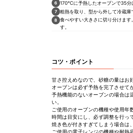
170℃に予熱したオーブンで35
6
粗熱を取り、型から外して冷蔵庫
7
食べやすい大きさに切り分けます
8
す。
コツ・ポイント
甘さ控えめなので、砂糖の量はお好
オーブンは必ず予熱を完了させてか
予熱機能のないオーブンの場合は温
い。

ご使用のオーブンの機種や使用年
時間は目安にし、必ず調整を行って
焼き色が付きすぎてしまう場合は、
ご使用の電子レンジの機種や耐熱