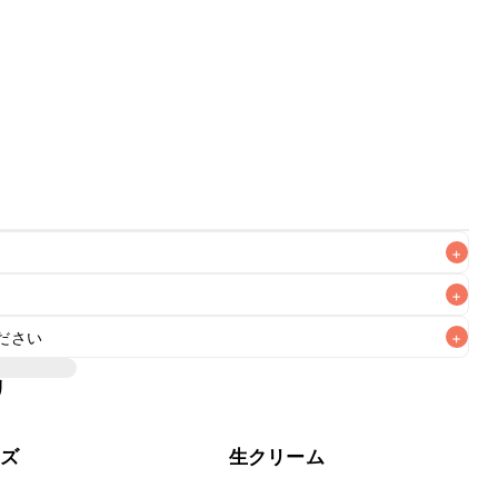
+
+
ださい
+
ち運びには不向きですが、保冷剤を添えていただけば短時間
びの際は保冷剤を添え、お持ち運び後はすぐに冷蔵庫に入れ
リ
ーズ
生クリーム