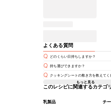
よくある質問
Q
どのくらい日持ちしますか？
Q
持ち運びできますか？
A
Q
クッキングシートの敷き方を教えてく
要冷蔵のスイーツのため長時間のお持
A
でのお持ち運びは可能です。お持ち運
もっと見る
このレシピに関連するカテゴ
A
こちら
乳製品
チ