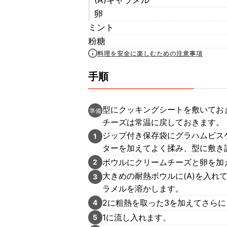
(A)キャラメル
卵
ミント
粉糖
料理を安全に楽しむための注意事項
手順
型にクッキングシートを敷いておき
準備
チーズは常温に戻しておきます。
ジップ付き保存袋にグラハムビス
1
ターを加えてよく揉み、型に敷き
ボウルにクリームチーズと卵を加
2
大きめの耐熱ボウルに(A)を入れ
3
ラメルを溶かします。
2に粗熱を取った3を加えてさら
4
1に流し入れます。
5