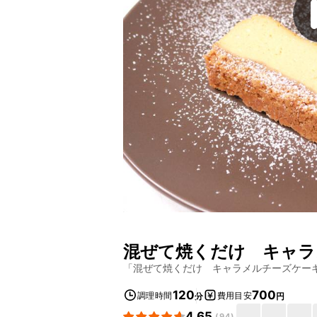
混ぜて焼くだけ キャラ
「
混ぜて焼くだけ キャラメルチーズケー
120
700
調理時間
費用目安
分
円
4.65
(
94
)