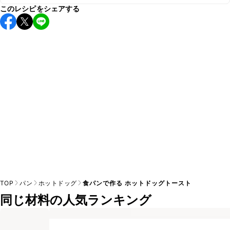
このレシピをシェアする
保存期間は冷蔵で当日中が目安です。なるべくお早めにお召
し上がりください。

A
※日持ちは目安です。
こちら
の注意事項をご確認の上、正し
TOP
パン
ホットドッグ
食パンで作る ホットドッグトースト
同じ材料の人気ランキング