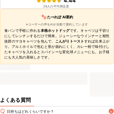
4.44
28
人の平均満足度
たべれぽ AI要約
※ユーザーの声をAIが自動で要約しています
食パンで手軽に作れる
本格ホットドッグ
です。キャベツは千切り
にしてレンチンするだけで簡単。ジューシーなウインナーと相性
抜群のマヨキャベツを包んで、
こんがりトースト
すれば出来上が
り。アルミホイルで包むと形が崩れにくく、カレー粉で味付けし
たキャベツを入れるとスパイシーな変化球メニューにも。お子様
にも大人気の美味しさです。
よくある質問
Q
日持ちはどれくらいですか？
+