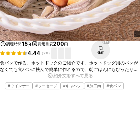
2171
15
200
調理時間
費用目安
分
円
4.44
保存
(
28
)
食パンで作る、ホットドックのご紹介です。ホットドッグ用のパンが
なくても食パンに挟んで簡単に作れるので、朝ごはんにもぴったりで
紹介文をすべて見る
すよ。ぜひ作ってみてくださいね。
#
ウインナー
#
ソーセージ
#
キャベツ
#
加工肉
#
食パン