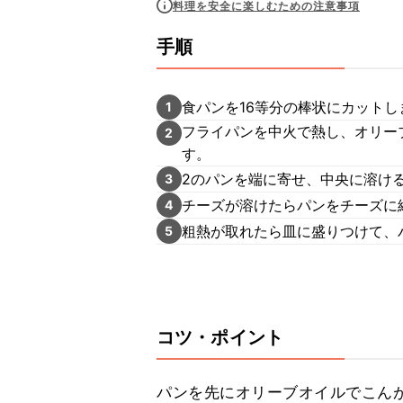
料理を安全に楽しむための注意事項
手順
食パンを16等分の棒状にカットし
1
フライパンを中火で熱し、オリー
2
す。
2のパンを端に寄せ、中央に溶け
3
チーズが溶けたらパンをチーズに
4
粗熱が取れたら皿に盛りつけて、
5
コツ・ポイント
パンを先にオリーブオイルでこん