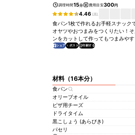
15
300
調理時間
費用目安
分
円
4.46
(
8
)
食パン1枚で作れるお手軽スナック
オヤツやおつまみをつくりたい！そ
ンをカットして作ってもつまみやす
印刷する
シェア
ポスト
材料
（
16本分
）
食パン
オリーブオイル
ピザ用チーズ
ドライタイム
黒こしょう (あらびき)
パセリ