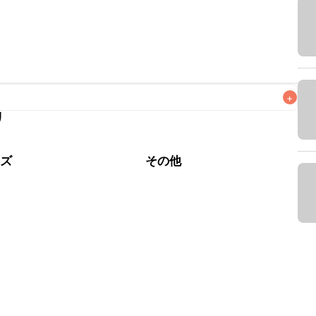
+
リ
なるべくお早めにお召し上がりください。

ーズ
その他