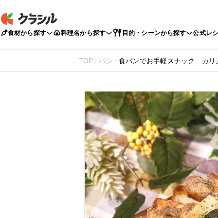
食材から探す
料理名から探す
目的・シーンから探す
公式レ
TOP
パン
食パンでお手軽スナック カリ