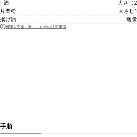
酒
大さじ2
片栗粉
大さじ1
揚げ油
適量
料理を安全に楽しむための注意事項
手順