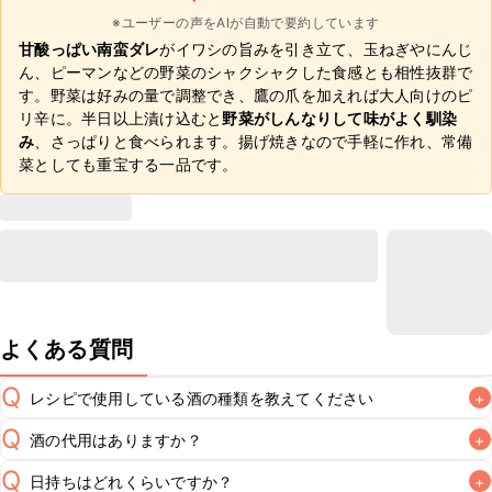
※ユーザーの声をAIが自動で要約しています
甘酸っぱい南蛮ダレ
がイワシの旨みを引き立て、玉ねぎやにんじ
ん、ピーマンなどの野菜のシャクシャクした食感とも相性抜群で
す。野菜は好みの量で調整でき、鷹の爪を加えれば大人向けのピ
リ辛に。半日以上漬け込むと
野菜がしんなりして味がよく馴染
み
、さっぱりと食べられます。揚げ焼きなので手軽に作れ、常備
菜としても重宝する一品です。
よくある質問
Q
レシピで使用している酒の種類を教えてください
+
Q
酒の代用はありますか？
+
A
Q
日持ちはどれくらいですか？
+