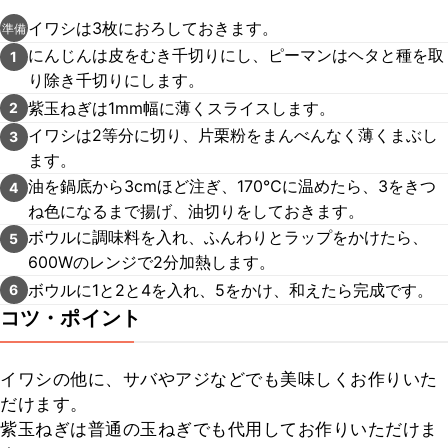
イワシは3枚におろしておきます。
準備
にんじんは皮をむき千切りにし、ピーマンはヘタと種を取
1
り除き千切りにします。
紫玉ねぎは1mm幅に薄くスライスします。
2
イワシは2等分に切り、片栗粉をまんべんなく薄くまぶし
3
ます。
油を鍋底から3cmほど注ぎ、170℃に温めたら、3をきつ
4
ね色になるまで揚げ、油切りをしておきます。
ボウルに調味料を入れ、ふんわりとラップをかけたら、
5
600Wのレンジで2分加熱します。
ボウルに1と2と4を入れ、5をかけ、和えたら完成です。
6
コツ・ポイント
イワシの他に、サバやアジなどでも美味しくお作りいた
だけます。

紫玉ねぎは普通の玉ねぎでも代用してお作りいただけま