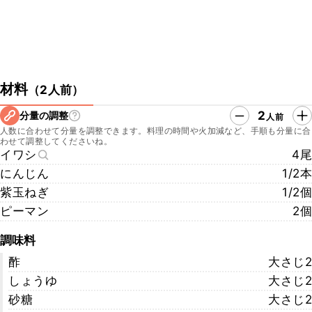
材料
（
2人前
）
2
分量の調整
人前
人数に合わせて分量を調整できます。料理の時間や火加減など、手順も分量に合
わせて調整してくださいね。
イワシ
4尾
にんじん
1/2本
紫玉ねぎ
1/2個
ピーマン
2個
調味料
酢
大さじ2
しょうゆ
大さじ2
砂糖
大さじ2