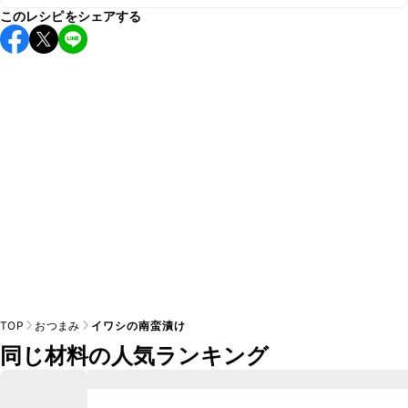
A
このレシピをシェアする
保存期間は冷蔵で当日中が目安です。なるべくお早めにお召
し上がりください。

A
※日持ちは目安です。
こちら
の注意事項をご確認の上、正し
TOP
おつまみ
イワシの南蛮漬け
同じ材料の人気ランキング