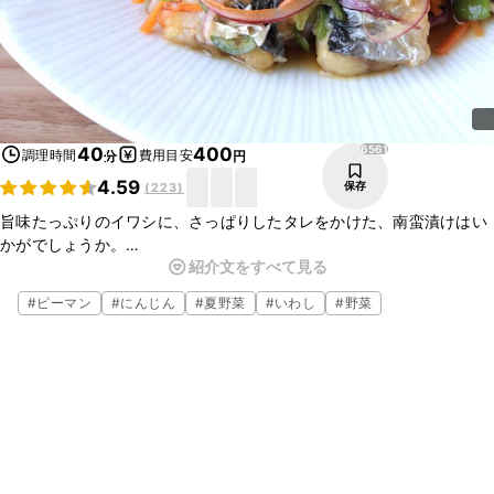
6561
40
400
調理時間
費用目安
分
円
4.59
保存
(
223
)
旨味たっぷりのイワシに、さっぱりしたタレをかけた、南蛮漬けはい
かがでしょうか。
紹介文をすべて見る
野菜もたっぷり入っているので、シャキシャキとした食感が良く、と
ても美味しいですよ。
#
ピーマン
#
にんじん
#
夏野菜
#
いわし
#
野菜
とても簡単なので、是非作ってみてくださいね。