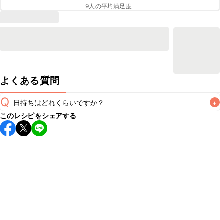
9
人の平均満足度
よくある質問
Q
日持ちはどれくらいですか？
+
このレシピをシェアする
保存期間は冷蔵で2~3日が目安です。なるべくお早めにお召
し上がりください。

A
※日持ちは目安です。
こちら
の注意事項をご確認の上、正し