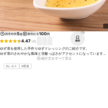
887
5
100
調理時間
費用目安
分
円
4.47
保存
(
9
)
ゆず茶を使用した手作りゆずドレッシングのご紹介です。
ゆず茶のさわやかな風味と甘酸っぱさがアクセントになっています。
紹介文をすべて見る
酢をレモン汁に代えると、よりさわやかな風味が加わり美味しいです
よ。
#
レタス
#
野菜
お好みのサラダなどにかけてお召し上がりください。