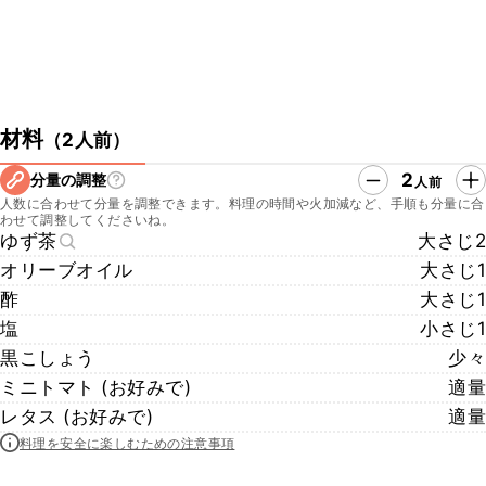
材料
（
2人前
）
2
分量の調整
人前
人数に合わせて分量を調整できます。料理の時間や火加減など、手順も分量に合
わせて調整してくださいね。
ゆず茶
大さじ2
オリーブオイル
大さじ1
酢
大さじ1
塩
小さじ1
黒こしょう
少々
ミニトマト (お好みで)
適量
レタス (お好みで)
適量
料理を安全に楽しむための注意事項