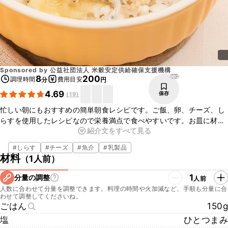
Sponsored by
公益社団法人 米穀安定供給確保支援機構
992
8
200
調理時間
費用目安
分
円
4.69
保存
(
19
)
忙しい朝にもおすすめの簡単朝食レシピです。ご飯、卵、チーズ、し
らすを使用したレシピなので栄養満点で食べやすいです。お皿に材料
紹介文をすべて見る
を入れてトースターで焼くだけでできるのでとても簡単ですよ。朝か
らご飯を食べると元気が湧いてきます。とろとろの卵とチーズ、しら
#
しらす
#
チーズ
#
魚介
#
乳製品
すの風味で素敵な時間をお過ごしください。
材料
（
1人前
）
1
分量の調整
人前
人数に合わせて分量を調整できます。料理の時間や火加減など、手順も分量に合
わせて調整してくださいね。
ごはん
150g
塩
ひとつまみ