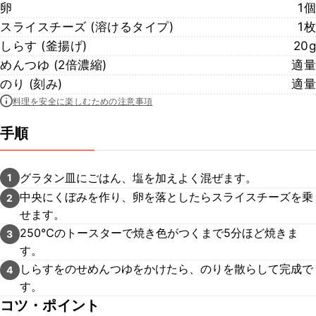
卵
1個
スライスチーズ (溶けるタイプ)
1枚
しらす (釜揚げ)
20g
めんつゆ (2倍濃縮)
適量
のり (刻み)
適量
料理を安全に楽しむための注意事項
手順
グラタン皿にごはん、塩を加えよく混ぜます。
1
中央にくぼみを作り、卵を落としたらスライスチーズを乗
2
せます。
250℃のトースターで焼き色がつくまで5分ほど焼きま
3
す。
しらすをのせめんつゆをかけたら、のりを散らして完成で
4
す。
コツ・ポイント