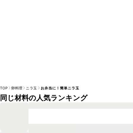
A
※日持ちは目安です。
こちら
の注意事項をご確認の上、正し
TOP
卵料理
ニラ玉
お弁当に！簡単ニラ玉
同じ材料の人気ランキング