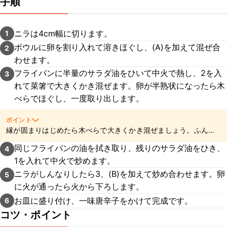
手順
ニラは4cm幅に切ります。
1
ボウルに卵を割り入れて溶きほぐし、(A)を加えて混ぜ合
2
わせます。
フライパンに半量のサラダ油をひいて中火で熱し、2を入
3
れて菜箸で大きくかき混ぜます。卵が半熟状になったら木
べらでほぐし、一度取り出します。
ポイント
縁が固まりはじめたら木べらで大きくかき混ぜましょう。ふんわ
り仕上がりますよ。
同じフライパンの油を拭き取り、残りのサラダ油をひき、
4
1を入れて中火で炒めます。
ニラがしんなりしたら3、(B)を加えて炒め合わせます。卵
5
に火が通ったら火から下ろします。
お皿に盛り付け、一味唐辛子をかけて完成です。
6
コツ・ポイント