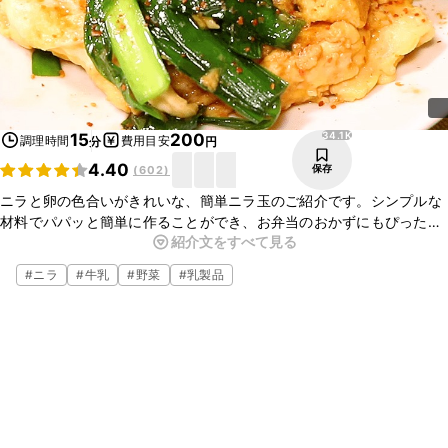
34.1K
15
200
調理時間
費用目安
分
円
4.40
保存
(
602
)
ニラと卵の色合いがきれいな、簡単ニラ玉のご紹介です。シンプルな
材料でパパッと簡単に作ることができ、お弁当のおかずにもぴったり
紹介文をすべて見る
ですよ。ぜひお試しくださいね。
#
ニラ
#
牛乳
#
野菜
#
乳製品