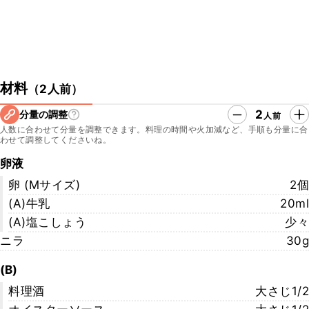
材料
（
2人前
）
2
分量の調整
人前
人数に合わせて分量を調整できます。料理の時間や火加減など、手順も分量に合
わせて調整してくださいね。
卵液
卵 (Mサイズ)
2個
(A)牛乳
20ml
(A)塩こしょう
少々
ニラ
30g
(B)
料理酒
大さじ1/2