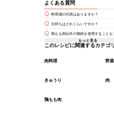
よくある質問
Q
料理酒の代用はありますか？
Q
日持ちはどれくらいですか？
A
Q
鶏もも肉以外の鶏肉を使用することも
保存期間は冷蔵で当日中が目安です。
A
もっと見る
このレシピに関連するカテゴ
A
※日持ちは目安です。
こちら
肉料理
野
きゅうり
肉
鶏もも肉