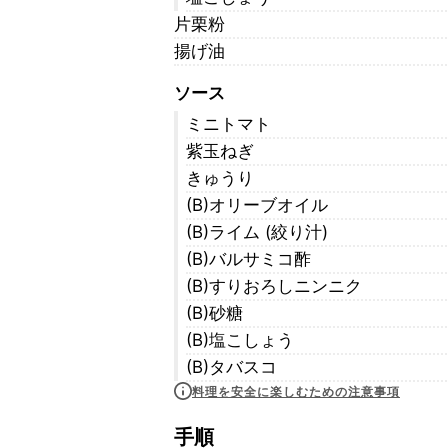
片栗粉
揚げ油
ソース
ミニトマト
紫玉ねぎ
きゅうり
(B)オリーブオイル
(B)ライム (絞り汁)
(B)バルサミコ酢
(B)すりおろしニンニク
(B)砂糖
(B)塩こしょう
(B)タバスコ
料理を安全に楽しむための注意事項
手順