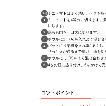
ミニトマトはよく洗い、ヘタを取
準備
ミニトマトを4等分に切ります。
1
にします。
鶏もも肉を一口大に切ります。
2
ボウルに2、(A)を入れよく混ぜ
3
バットに片栗粉を入れ3にまぶし、
4
リっと火が通るまで揚げ、油を切
ボウルに1、(B)をよく混ぜ合わせ
5
4をお皿に盛り付け、5をかけて
6
コツ・ポイント