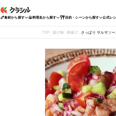
食材から探す
料理名から探す
目的・シーンから探す
公式レ
TOP
揚げ物
唐揚げ
さっぱり サルサソ