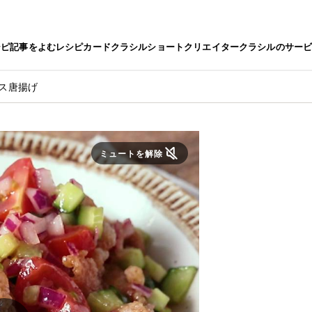
シピ
記事をよむ
レシピカード
クラシルショート
クリエイター
クラシルのサー
ース唐揚げ
ミュートを解除