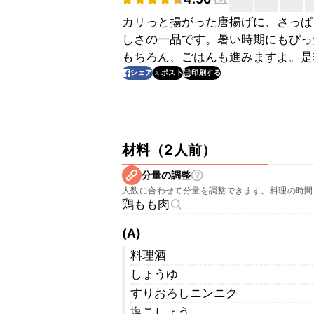
カリっと揚がった唐揚げに、さっぱ
しさの一品です。暑い時期にもぴっ
もちろん、ごはんも進みますよ。是
印刷する
シェア
ポスト
材料
（
2人前
）
分量の調整
人数に合わせて分量を調整できます。料理の時間
鶏もも肉
(A)
料理酒
しょうゆ
すりおろしニンニク
塩こしょう