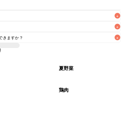
+
+
できますか？
+
なるべくお早めにお召し上がりください。

リ
菜
夏野菜
鶏肉