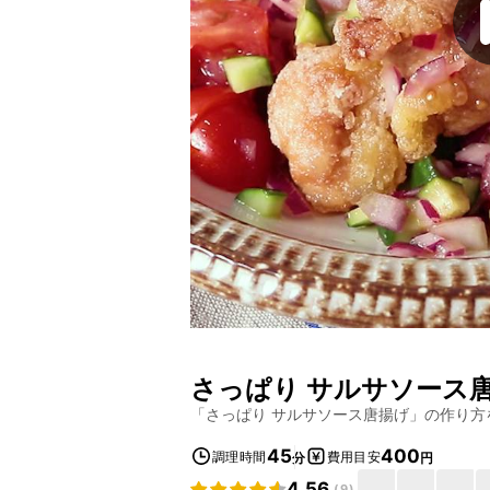
さっぱり サルサソース
「
さっぱり サルサソース唐揚げ
」の作り方
45
400
調理時間
費用目安
分
円
4.56
(
9
)