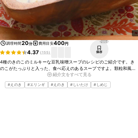
7054
20
400
調理時間
費用目安
分
円
4.37
保存
(
155
)
4種のきのこのミルキーな豆乳味噌スープのレシピのご紹介です。き
のこがたっぷりと入った、食べ応えのあるスープですよ。顆粒和風だ
紹介文をすべて見る
しとみそで和風に仕上げました。この機会に、ぜひ一度作ってみてく
ださいね！
#
えのき
#
エリンギ
#
えのき
#
しいたけ
#
しめじ