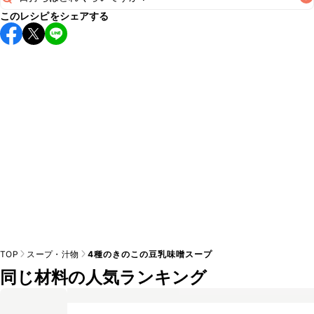
A
このレシピをシェアする
保存期間は冷蔵で翌日中が目安です。なるべくお早めにお召
し上がりください。

A
※日持ちは目安です。
こちら
の注意事項をご確認の上、正し
TOP
スープ・汁物
4種のきのこの豆乳味噌スープ
同じ材料の人気ランキング