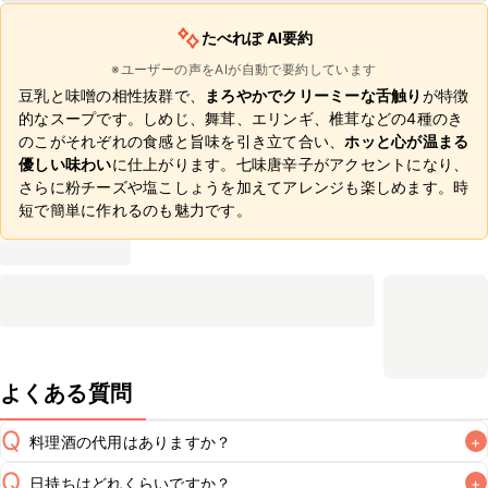
たべれぽ AI要約
※ユーザーの声をAIが自動で要約しています
豆乳と味噌の相性抜群で、
まろやかでクリーミーな舌触り
が特徴
的なスープです。しめじ、舞茸、エリンギ、椎茸などの4種のき
のこがそれぞれの食感と旨味を引き立て合い、
ホッと心が温まる
優しい味わい
に仕上がります。七味唐辛子がアクセントになり、
さらに粉チーズや塩こしょうを加えてアレンジも楽しめます。時
短で簡単に作れるのも魅力です。
よくある質問
Q
料理酒の代用はありますか？
+
Q
日持ちはどれくらいですか？
+