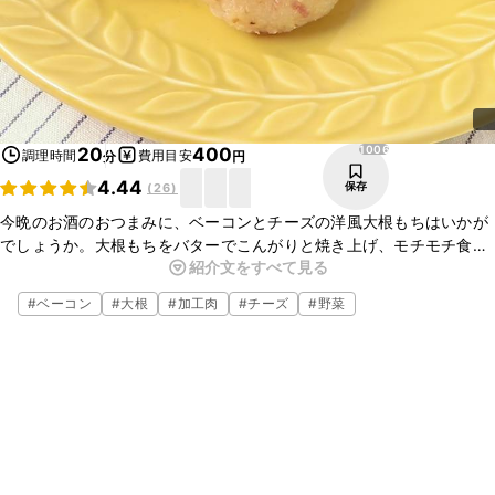
1006
20
400
調理時間
費用目安
分
円
4.44
保存
(
26
)
今晩のお酒のおつまみに、ベーコンとチーズの洋風大根もちはいかが
でしょうか。大根もちをバターでこんがりと焼き上げ、モチモチ食感
紹介文をすべて見る
がやみつきになること間違いなしです。おかずやおやつにもぴったり
の一品ですよ。簡単に作れますので、ぜひお試しくださいね。
#
ベーコン
#
大根
#
加工肉
#
チーズ
#
野菜