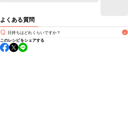
よくある質問
Q
日持ちはどれくらいですか？
+
このレシピをシェアする
保存期間は冷蔵で当日中が目安です。なるべくお早めにお召
し上がりください。

A
※日持ちは目安です。
こちら
の注意事項をご確認の上、正し