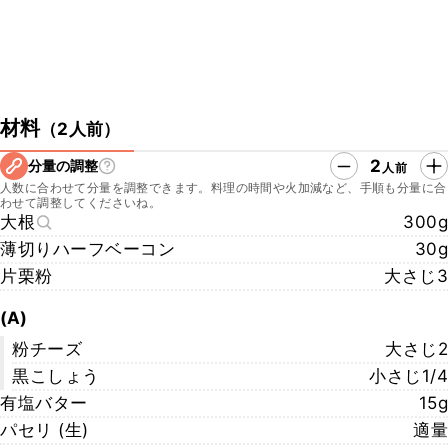
材料
（
2人前
）
2
分量の調整
人前
人数に合わせて分量を調整できます。料理の時間や火加減など、手順も分量に合
わせて調整してくださいね。
大根
300g
薄切りハーフベーコン
30g
片栗粉
大さじ3
(A)
粉チーズ
大さじ2
黒こしょう
小さじ1/4
有塩バター
15g
パセリ (生)
適量