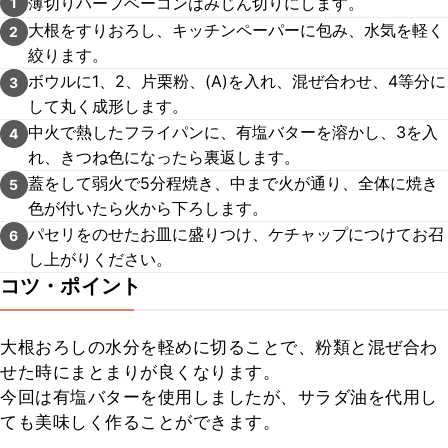
薄切りハーフベーコンはみじん切りにします。
1
大根をすりおろし、キッチンペーパーに包み、水気を軽く
2
絞ります。
ボウルに1、2、片栗粉、(A)を入れ、混ぜ合わせ、4等分に
3
して丸く成形します。
中火で熱したフライパンに、有塩バターを溶かし、3を入
4
れ、きつね色になったら裏返します。
蓋をして弱火で5分程焼き、中まで火が通り、全体に焼き
5
色が付いたら火から下ろします。
パセリをのせたお皿に盛りつけ、ケチャップにつけてお召
6
し上がりください。
コツ・ポイント
大根おろしの水分を軽めに切ることで、粉類と混ぜ合わ
せた時にまとまりが良くなります。

今回は有塩バターを使用しましたが、サラダ油を代用し
ても美味しく作ることができます。