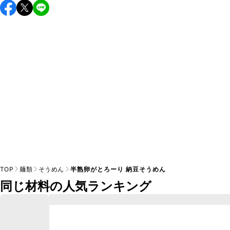
こちらのレシピは出来たてをお召し上がりいただくことをお
すすめします。

A
※日持ちは目安です。
こちら
の注意事項をご確認の上、正し
TOP
麺類
そうめん
半熟卵がとろーり 納豆そうめん
同じ材料の人気ランキング