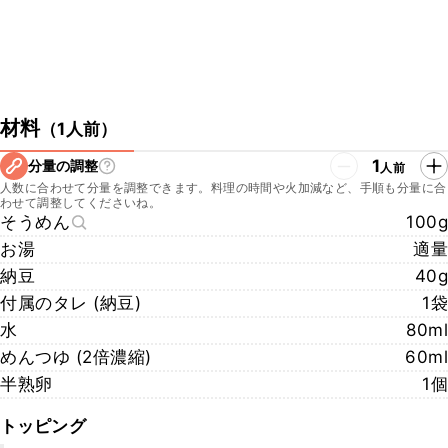
材料
（
1人前
）
1
分量の調整
人前
人数に合わせて分量を調整できます。料理の時間や火加減など、手順も分量に合
わせて調整してくださいね。
そうめん
100g
お湯
適量
納豆
40g
付属のタレ (納豆)
1袋
水
80ml
めんつゆ (2倍濃縮)
60ml
半熟卵
1個
トッピング