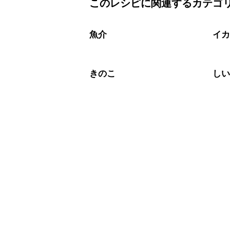
このレシピに関連するカテゴ
保存期間は冷蔵で翌日中が目安です。
A
※日持ちは目安です。
こちら
魚介
イ
きのこ
し