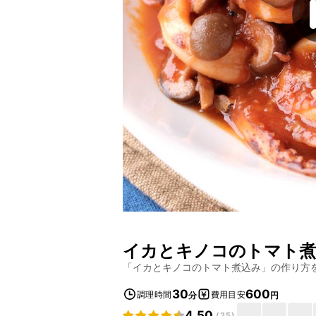
イカとキノコのトマト煮
「
イカとキノコのトマト煮込み
」の作り方
30
600
調理時間
費用目安
分
円
4.50
(
25
)