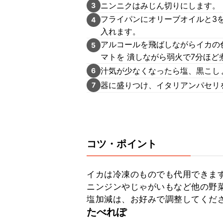
ニンニクはみじん切りにします。
3
フライパンにオリーブオイルと3
4
入れます。
アルコールを飛ばしながらイカの色
5
マトを 潰しながら弱火で7分ほど
汁気が少なくなったら塩、黒こし
6
器に盛りつけ、イタリアンパセリ
7
コツ・ポイント
イカは冷凍のものでも代用できます
ニンジンやじゃがいもなど他の野菜
塩加減は、お好みで調整してくだ
たべれぽ