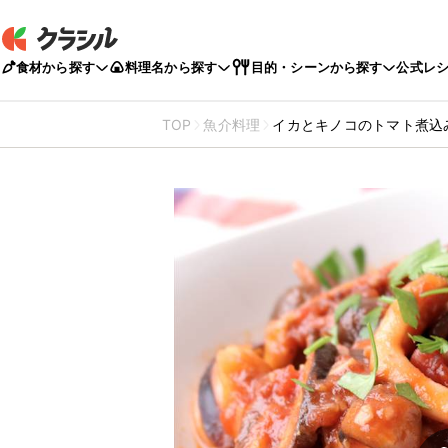
食材から探す
料理名から探す
目的・シーンから探す
公式レ
TOP
魚介料理
イカとキノコのトマト煮込