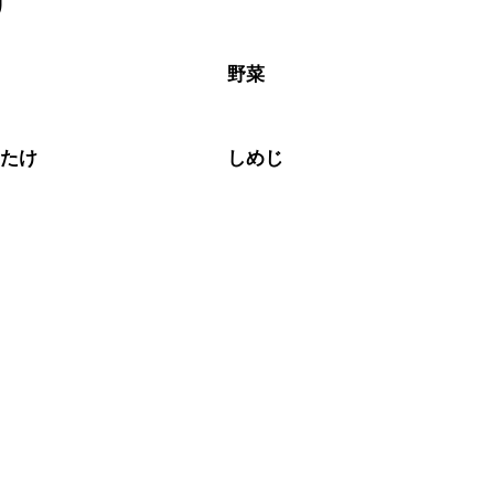
リ
なるべくお早めにお召し上がりください。

カ
野菜
いたけ
しめじ