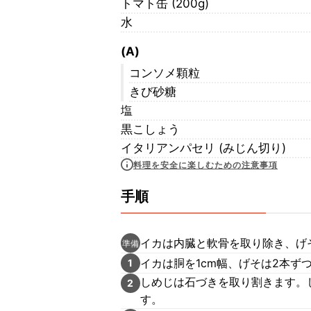
トマト缶 (200g)
水
(A)
コンソメ顆粒
きび砂糖
塩
黒こしょう
イタリアンパセリ (みじん切り)
料理を安全に楽しむための注意事項
手順
イカは内臓と軟骨を取り除き、げ
準備
イカは胴を1cm幅、げそは2本ず
1
しめじは石づきを取り割きます。
2
す。