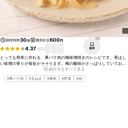
793
30
600
調理時間
費用目安
分
円
4.37
保存
(
17
)
とっても簡単に作れる、豚バラ肉の梅味噌焼きのレシピです。香ばし
い味噌の香りが食欲がそそります。梅の酸味がさっぱりしていておい
紹介文をすべて見る
しいです。どんぶりにしても美味しく食べられますよ。是非一度作っ
てみてくださいね。
#
豚バラ肉
#
玉ねぎ
#
豚肉
#
野菜
#
肉