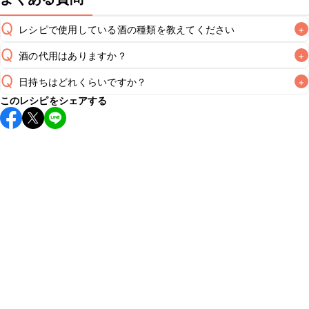
Q
レシピで使用している酒の種類を教えてください
+
Q
酒の代用はありますか？
+
A
Q
日持ちはどれくらいですか？
+
A
このレシピをシェアする
保存期間は冷蔵で翌日中が目安です。なるべくお早めにお召
し上がりください。

A
※日持ちは目安です。
こちら
の注意事項をご確認の上、正し