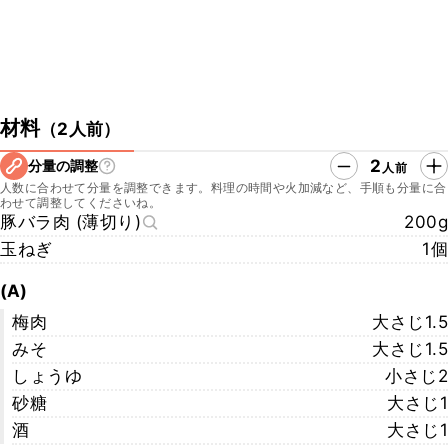
材料
（
2人前
）
2
分量の調整
人前
人数に合わせて分量を調整できます。料理の時間や火加減など、手順も分量に合
わせて調整してくださいね。
豚バラ肉 (薄切り)
200g
玉ねぎ
1個
(A)
梅肉
大さじ1.5
みそ
大さじ1.5
しょうゆ
小さじ2
砂糖
大さじ1
酒
大さじ1