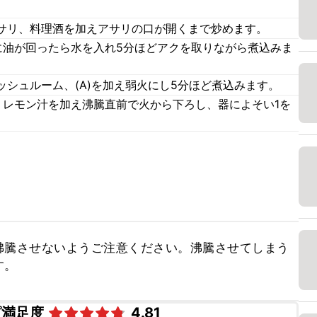
サリ、料理酒を加えアサリの口が開くまで炒めます。
に油が回ったら水を入れ5分ほどアクを取りながら煮込みま
シュルーム、(A)を加え弱火にし5分ほど煮込みます。
、レモン汁を加え沸騰直前で火から下ろし、器によそい1を
沸騰させないようご注意ください。沸騰させてしまう
す。
ピ満足度
4.81