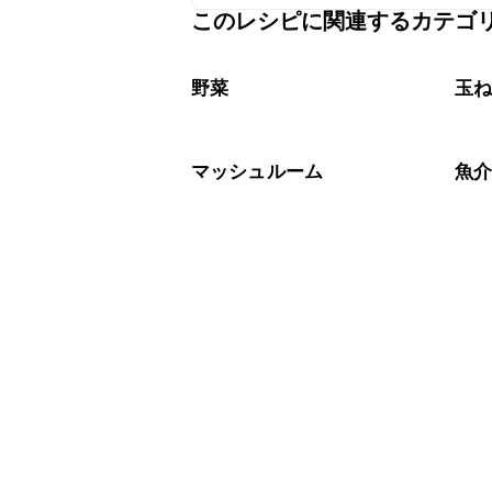
A
このレシピに関連するカテゴ
保存期間は冷蔵で翌日中が目安です。
A
※日持ちは目安です。
こちら
野菜
玉
マッシュルーム
魚