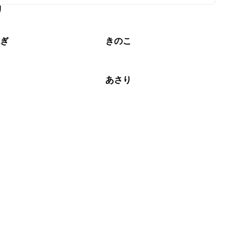
リ
なるべくお早めにお召し上がりください。

ねぎ
きのこ
介
あさり