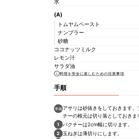
水
(A)
トムヤムペースト
ナンプラー
砂糖
ココナッツミルク
レモン汁
サラダ油
料理を安全に楽しむための注意事項
手順
アサリは砂抜きをしておきます。
準備
チーの根元は切り落としておきま
パクチーは2cm幅に切ります。
1
玉ねぎは薄切りにします。
2