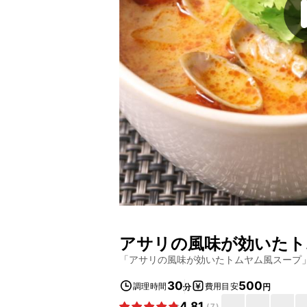
アサリの風味が効いたト
「
アサリの風味が効いたトムヤム風スープ
30
500
調理時間
費用目安
分
円
4.81
(
7
)