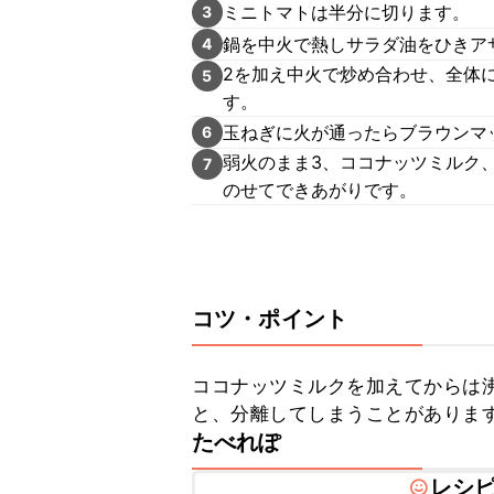
ミニトマトは半分に切ります。
3
鍋を中火で熱しサラダ油をひきア
4
2を加え中火で炒め合わせ、全体
5
す。
玉ねぎに火が通ったらブラウンマッ
6
弱火のまま3、ココナッツミルク
7
のせてできあがりです。
コツ・ポイント
ココナッツミルクを加えてからは
と、分離してしまうことがありま
たべれぽ
レシ