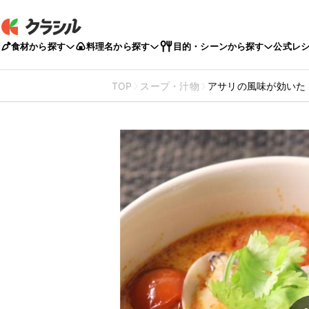
食材から探す
料理名から探す
目的・シーンから探す
公式レ
TOP
スープ・汁物
アサリの風味が効いた