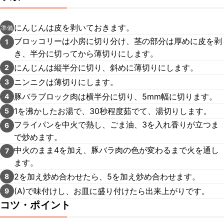
にんじんは皮を剥いておきます。
準備
ブロッコリーは小房に切り分け、茎の部分は厚めに皮を剥
1
き、半分に切ってから薄切りにします。
にんじんは縦半分に切り、斜めに薄切りにします。
2
ニンニクは薄切りにします。
3
豚バラブロック肉は横半分に切り、5mm幅に切ります。
4
1を沸かしたお湯で、30秒程度茹でて、湯切りします。
5
フライパンを中火で熱し、ごま油、3を入れ香りが立つま
6
で炒めます。
中火のまま4を加え、豚バラ肉の色が変わるまで火を通し
7
ます。
2を加え炒め合わせたら、5を加え炒め合わせます。
8
(A)で味付けし、お皿に盛り付けたら出来上がりです。
9
コツ・ポイント