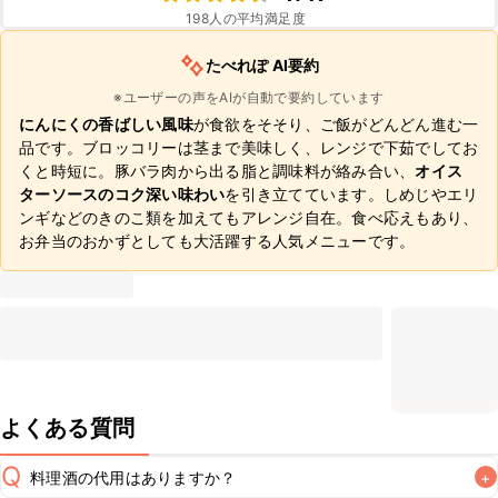
198
人の平均満足度
たべれぽ AI要約
※ユーザーの声をAIが自動で要約しています
にんにくの香ばしい風味
が食欲をそそり、ご飯がどんどん進む一
品です。ブロッコリーは茎まで美味しく、レンジで下茹でしてお
くと時短に。豚バラ肉から出る脂と調味料が絡み合い、
オイス
ターソースのコク深い味わい
を引き立てています。しめじやエリ
ンギなどのきのこ類を加えてもアレンジ自在。食べ応えもあり、
お弁当のおかずとしても大活躍する人気メニューです。
よくある質問
Q
料理酒の代用はありますか？
+