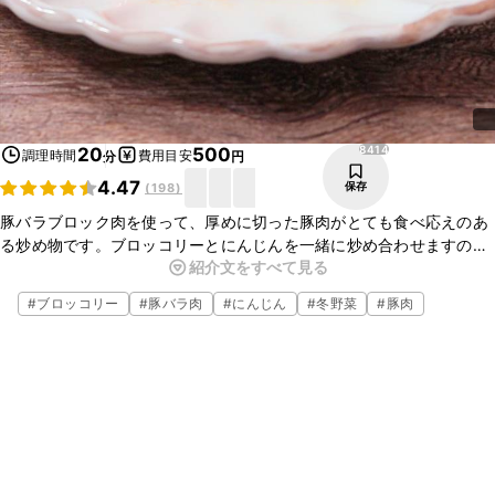
8414
20
500
調理時間
費用目安
分
円
4.47
保存
(
198
)
豚バラブロック肉を使って、厚めに切った豚肉がとても食べ応えのあ
る炒め物です。ブロッコリーとにんじんを一緒に炒め合わせますの
紹介文をすべて見る
で、彩りもとても良く食卓が華やかになりますよ。ぜひ一度、作って
みてくださいね。
#
ブロッコリー
#
豚バラ肉
#
にんじん
#
冬野菜
#
豚肉