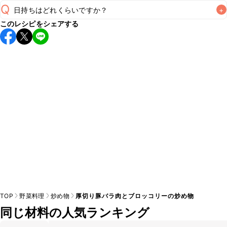
Q
日持ちはどれくらいですか？
+
A
このレシピをシェアする
保存期間は冷蔵で翌日中が目安です。なるべくお早めにお召
し上がりください。

A
※日持ちは目安です。
こちら
の注意事項をご確認の上、正し
TOP
野菜料理
炒め物
厚切り豚バラ肉とブロッコリーの炒め物
同じ材料の人気ランキング