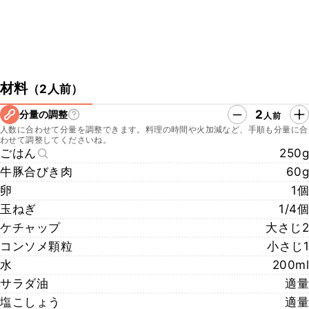
材料
（
2人前
）
2
分量の調整
人前
人数に合わせて分量を調整できます。料理の時間や火加減など、手順も分量に合
わせて調整してくださいね。
ごはん
250g
牛豚合びき肉
60g
卵
1個
玉ねぎ
1/4個
ケチャップ
大さじ2
コンソメ顆粒
小さじ1
水
200ml
サラダ油
適量
塩こしょう
適量