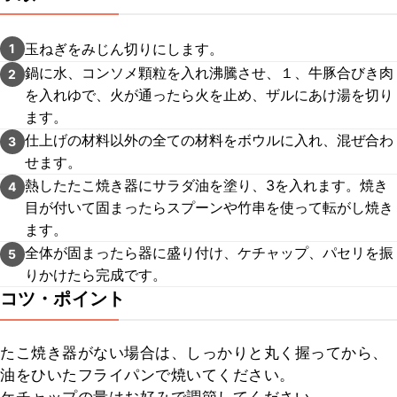
玉ねぎをみじん切りにします。
1
鍋に水、コンソメ顆粒を入れ沸騰させ、１、牛豚合びき肉
2
を入れゆで、火が通ったら火を止め、ザルにあけ湯を切り
ます。
仕上げの材料以外の全ての材料をボウルに入れ、混ぜ合わ
3
せます。
熱したたこ焼き器にサラダ油を塗り、3を入れます。焼き
4
目が付いて固まったらスプーンや竹串を使って転がし焼き
ます。
全体が固まったら器に盛り付け、ケチャップ、パセリを振
5
りかけたら完成です。
コツ・ポイント
たこ焼き器がない場合は、しっかりと丸く握ってから、
油をひいたフライパンで焼いてください。
