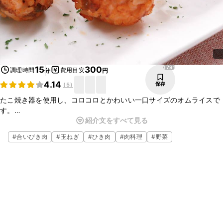
1791
15
300
調理時間
費用目安
分
円
4.14
保存
(
5
)
たこ焼き器を使用し、コロコロとかわいい一口サイズのオムライスで
す。
紹介文をすべて見る
具材をすべて最初に混ぜ込んでしまうことで簡単にオムライスを作る
ことができますよ。
#
合いびき肉
#
玉ねぎ
#
ひき肉
#
肉料理
#
野菜
小さいサイズで食べやすく、お子様も好きな味付けになっています。