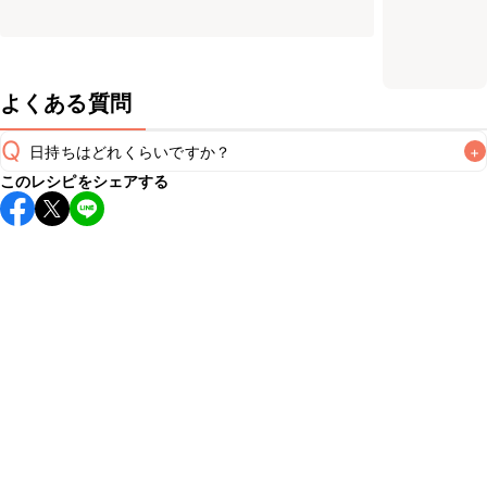
よくある質問
Q
日持ちはどれくらいですか？
+
このレシピをシェアする
保存期間は冷蔵で当日中が目安です。なるべくお早めにお召
し上がりください。

A
※日持ちは目安です。
こちら
の注意事項をご確認の上、正し