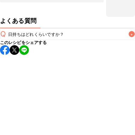
よくある質問
Q
日持ちはどれくらいですか？
+
このレシピをシェアする
こちらのレシピは出来たてをお召し上がりいただくことをお
すすめします。

A
※日持ちは目安です。
こちら
の注意事項をご確認の上、正し