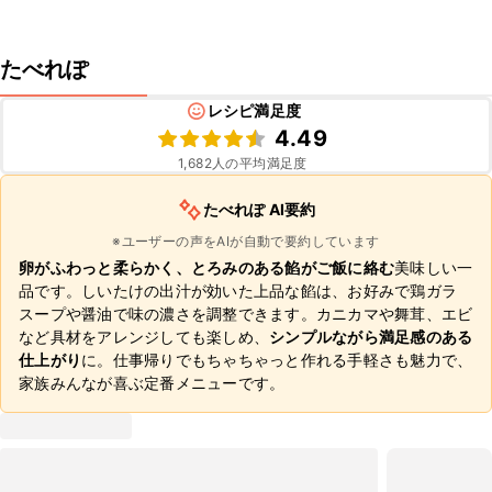
たべれぽ
レシピ満足度
4.49
1,682
人の平均満足度
たべれぽ AI要約
※ユーザーの声をAIが自動で要約しています
卵がふわっと柔らかく、とろみのある餡がご飯に絡む
美味しい一
品です。しいたけの出汁が効いた上品な餡は、お好みで鶏ガラ
スープや醤油で味の濃さを調整できます。カニカマや舞茸、エビ
など具材をアレンジしても楽しめ、
シンプルながら満足感のある
仕上がり
に。仕事帰りでもちゃちゃっと作れる手軽さも魅力で、
家族みんなが喜ぶ定番メニューです。