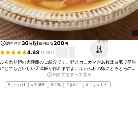
128.8K
30
200
調理時間
費用目安
分
円
4.49
保存
(
1,682
)
ふんわり卵の天津飯のご紹介です。卵とカニカマがあれば自宅で簡単
にとてもおいしい天津飯が作れますよ。ふわふわの卵にとろとろのあ
紹介文をすべて見る
んがよく合い、ごはんとの相性も抜群です。ぜひ作ってみてくださ
い。　　　　　　　　　
#
しいたけ
#
天津飯
#
牛乳
#
きのこ
#
ごはんもの