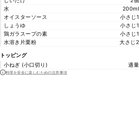
しいたけ
2個
水
200ml
オイスターソース
小さじ1
しょうゆ
小さじ1
鶏ガラスープの素
小さじ1
水溶き片栗粉
大さじ2
トッピング
小ねぎ (小口切り)
適量
料理を安全に楽しむための注意事項