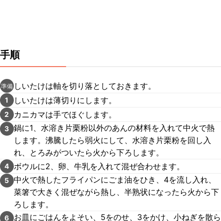
手順
しいたけは軸を切り落としておきます。
準備
しいたけは薄切りにします。
1
カニカマは手でほぐします。
2
鍋に1、水溶き片栗粉以外のあんの材料を入れて中火で熱
3
します。沸騰したら弱火にして、水溶き片栗粉を回し入
れ、とろみがついたら火から下ろします。
ボウルに2、卵、牛乳を入れて混ぜ合わせます。
4
中火で熱したフライパンにごま油をひき、4を流し入れ、
5
菜箸で大きく混ぜながら熱し、半熟状になったら火から下
ろします。
お皿にごはんをよそい、5をのせ、3をかけ、小ねぎを散ら
6