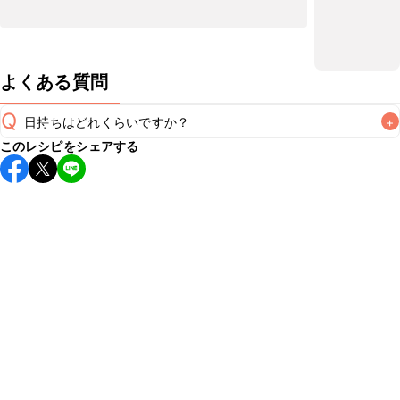
よくある質問
Q
日持ちはどれくらいですか？
+
このレシピをシェアする
保存期間は冷蔵で当日中が目安です。なるべくお早めにお召
し上がりください。

A
※日持ちは目安です。
こちら
の注意事項をご確認の上、正し