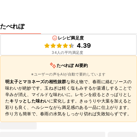
たべれぽ
レシピ満足度
4.39
34
人の平均満足度
たべれぽ AI要約
※ユーザーの声をAIが自動で要約しています
明太子とマヨネーズの相性抜群
な和え物で、春雨に絡むソースの
味わいが絶妙です。玉ねぎは軽く塩もみするか湯通しすることで
辛みが消え、マイルドな味わいに。レモンを絞るとさっぱりとし
た
キリッとした味わい
に変化します。きゅうりや大葉を加えると
彩りも良く、ヘルシーながら満足感のある一品に仕上がります。
作り方も簡単で、春雨の水気をしっかり切れば失敗知らずです。