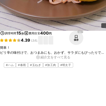
2601
15
400
調理時間
費用目安
分
円
4.39
保存
(
34
)
簡単！
ピリ辛の味付けで、おつまみにも、おかず、サラダにもぴったりで
紹介文をすべて見る
す！
いろいろな用途で大活躍です！
#
ハム
#
春雨
#
玉ねぎ
#
加工肉
#
明太子
パパッとすぐできるので、気軽に完成！
レモンを絞ってサッパリとした味付けにもできるので、ぜひ作ってみ
てください。