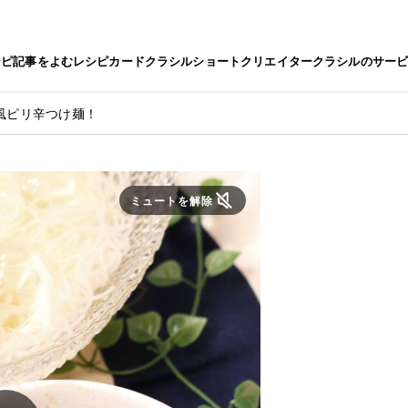
シピ
記事をよむ
レシピカード
クラシルショート
クリエイター
クラシルのサー
風ピリ辛つけ麺！
ミュートを解除