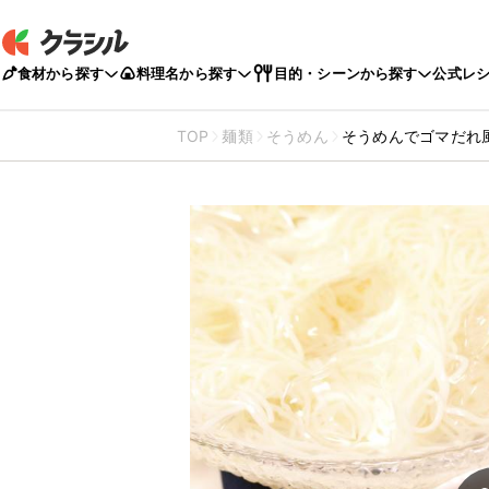
食材から探す
料理名から探す
目的・シーンから探す
公式レ
TOP
麺類
そうめん
そうめんでゴマだれ