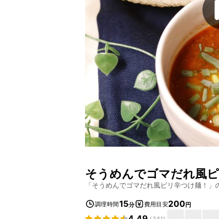
そうめんでゴマだれ風ピ
「
そうめんでゴマだれ風ピリ辛つけ麺！
」
15
200
調理時間
費用目安
分
円
4.49
(
341
)