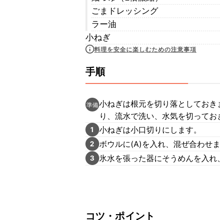
ごまドレッシング
ラー油
小ねぎ
料理を安全に楽しむための注意事項
手順
小ねぎは根元を切り落としておき
準備
り、流水で洗い、水気を切ってお
小ねぎは小口切りにします。
1
ボウルに(A)を入れ、混ぜ合わせ
2
氷水を張った器にそうめんを入れ
3
コツ・ポイント