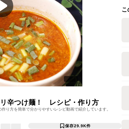
こ
リ辛つけ麺！
レシピ・作り方
の作り方を簡単で分かりやすいレシピ動画で紹介しています。
保存
29.9K
件