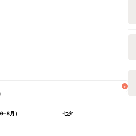
+
リ
がりいただくことをおすすめします。

6–8月）
七夕