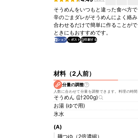
そうめんをいつもと違った食べ方で
辛のごまダレがそうめんによく絡み
合わせるだけで簡単に作ることがで
ときにもおすすめです。
印刷する
シェア
ポスト
材料
（
2人前
）
分量の調整
人数に合わせて分量を調整できます。料理の時間
そうめん (計200g)
お湯 (ゆで用)
氷水
(A)
麺つゆ（2倍濃縮）