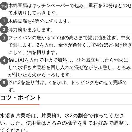
木綿豆腐はキッチンペーパーで包み、重石を30分ほどのせ
準備
て水切りしておきます。
木綿豆腐を4等分に切ります。
1
薄力粉をまぶします。
2
フライパンの底から1cm程の高さまで揚げ油を注ぎ、中火
3
で熱します。2を入れ、全体が色付くまで4分ほど揚げ焼き
にして、油を切ります。
鍋に(A)を入れて中火で加熱し、ひと煮立ちしたら弱火に
4
して水溶き片栗粉を回し入れて混ぜながら加熱し、とろみ
が付いたら火から下ろします。
器に3を盛り付け、4をかけ、トッピングをのせて完成で
5
す。
コツ・ポイント
水溶き片栗粉は、片栗粉1、水2の割合で作ってくださ
い。また、使用量はとろみの様子を見てお好みで調整し
てください。