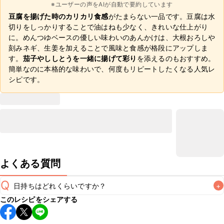
※ユーザーの声をAIが自動で要約しています
豆腐を揚げた時のカリカリ食感
がたまらない一品です。豆腐は水
切りをしっかりすることで油はねも少なく、きれいな仕上がり
に。めんつゆベースの優しい味わいのあんかけは、大根おろしや
刻みネギ、生姜を加えることで風味と食感が格段にアップしま
す。
茄子やししとうを一緒に揚げて彩り
を添えるのもおすすめ。
簡単なのに本格的な味わいで、何度もリピートしたくなる人気レ
シピです。
よくある質問
Q
日持ちはどれくらいですか？
+
このレシピをシェアする
保存期間は冷蔵で当日中が目安です。なるべくお早めにお召
し上がりください。
