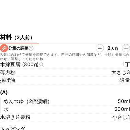
材料
（
2人前
）
2
分量の調整
人前
人数に合わせて分量を調整できます。料理の時間や火加減など、手順も分量に合
わせて調整してくださいね。
木綿豆腐 (300g)
1丁
薄力粉
大さじ3
揚げ油
適量
(A)
めんつゆ（2倍濃縮）
50ml
水
200ml
水溶き片栗粉
小さじ1
トッピング