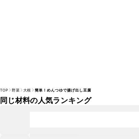
A
※日持ちは目安です。
こちら
の注意事項をご確認の上、正し
TOP
野菜
大根
簡単！めんつゆで揚げ出し豆腐
同じ材料の人気ランキング