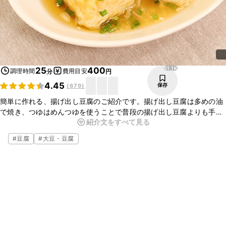
51.1K
25
400
調理時間
費用目安
分
円
4.45
保存
(
679
)
簡単に作れる、揚げ出し豆腐のご紹介です。揚げ出し豆腐は多めの油
で焼き、つゆはめんつゆを使うことで普段の揚げ出し豆腐よりも手軽
紹介文をすべて見る
にお作りいただけますよ。ぜひお試しくださいね。
#
豆腐
#
大豆・豆腐