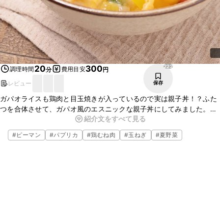
222
20
300
調理時間
費用目安
分
円
レビュー
保存
ガパオライスも鶏肉と目玉焼きが入っているので実は親子丼！？ふた
つを合体させて、ガパオ風のエスニックな親子丼にしてみました。ナ
紹介文をすべて見る
ンプラーが効いた味わいがクセになりますよ。ぜひお試しください
ね。
#
ピーマン
#
パプリカ
#
鶏むね肉
#
玉ねぎ
#
夏野菜