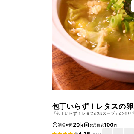
包丁いらず！レタスの卵
「
包丁いらず！レタスの卵スープ
」の作り
20
100
調理時間
費用目安
分
円
4.26
(
514
)