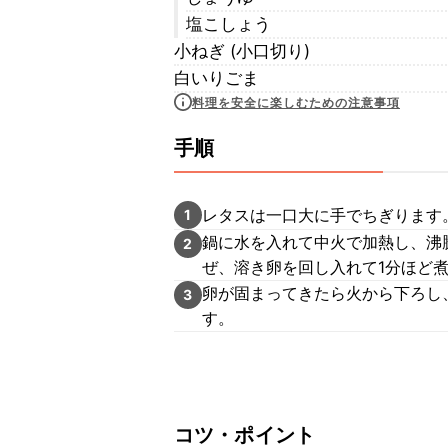
塩こしょう
小ねぎ (小口切り)
白いりごま
料理を安全に楽しむための注意事項
手順
レタスは一口大に手でちぎります
1
鍋に水を入れて中火で加熱し、沸騰
2
ぜ、溶き卵を回し入れて1分ほど
卵が固まってきたら火から下ろし
3
す。
コツ・ポイント