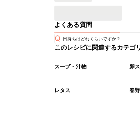
よくある質問
Q
日持ちはどれくらいですか？
このレシピに関連するカテゴ
保存期間は冷蔵で翌日中が目安です。
A
※日持ちは目安です。
こちら
スープ・汁物
卵
レタス
春