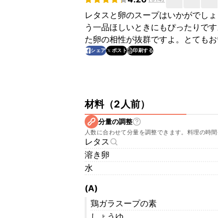
レタスと卵のスープはいかがでしょ
う一品ほしいときにもぴったりです
た卵の相性が抜群ですよ。とてもお
印刷する
シェア
ポスト
材料
（
2人前
）
分量の調整
人数に合わせて分量を調整できます。料理の時間
レタス
溶き卵
水
(A)
鶏ガラスープの素
しょうゆ