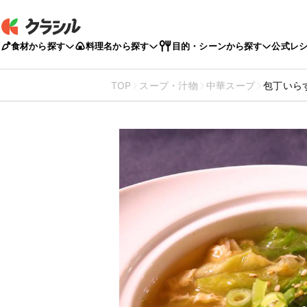
食材から探す
料理名から探す
目的・シーンから探す
公式レ
TOP
スープ・汁物
中華スープ
包丁いら