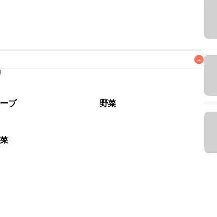
+
リ
なるべくお早めにお召し上がりください。

スープ
野菜
野菜