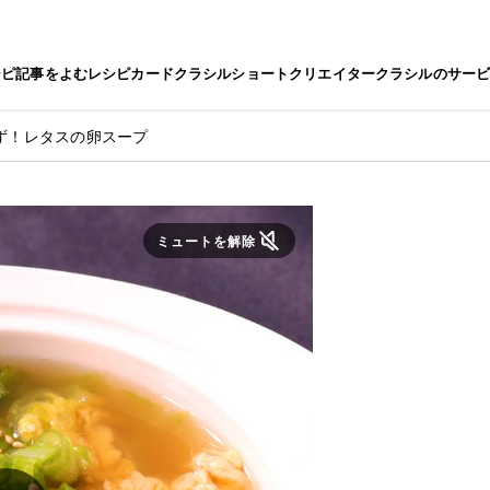
シピ
記事をよむ
レシピカード
クラシルショート
クリエイター
クラシルのサー
ず！レタスの卵スープ
ミュートを解除