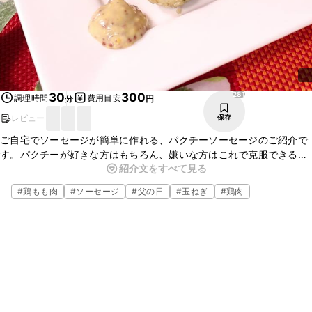
281
30
300
調理時間
費用目安
分
円
レビュー
保存
ご自宅でソーセージが簡単に作れる、パクチーソーセージのご紹介で
す。パクチーが好きな方はもちろん、嫌いな方はこれで克服できるか
紹介文をすべて見る
も。お酒のおつまみにもぴったりなので、ぜひお試しくださいね。
#
鶏もも肉
#
ソーセージ
#
父の日
#
玉ねぎ
#
鶏肉