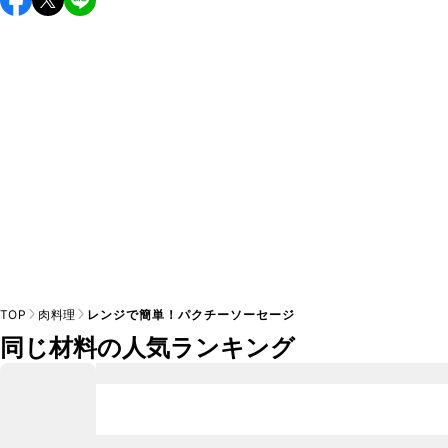
し上がりください。

A
※日持ちは目安です。
こちら
の注意事項をご確認の上、正し
TOP
肉料理
レンジで簡単！パクチーソーセージ
同じ材料の人気ランキング